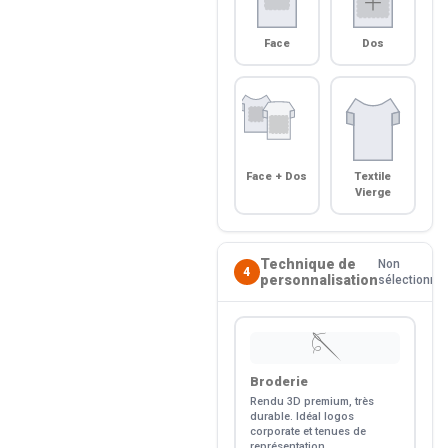
Face
Dos
Face + Dos
Textile
Vierge
Technique de
Non
4
personnalisation
sélectionné
🪡
Broderie
Rendu 3D premium, très
durable. Idéal logos
corporate et tenues de
représentation.