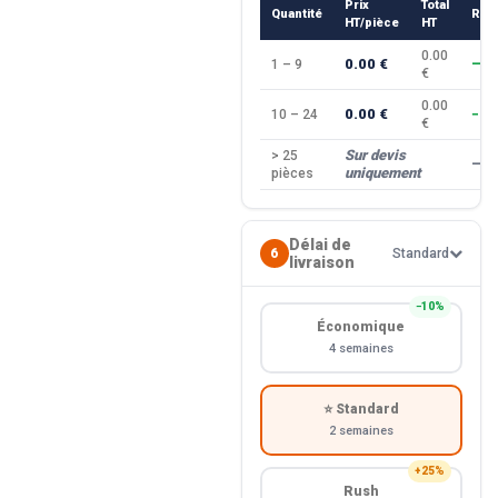
Prix
Total
Quantité
Rem
HT/pièce
HT
0.00
0.00 €
1 – 9
—
€
0.00
0.00 €
10 – 24
−10
€
Sur devis
> 25
—
uniquement
pièces
Délai de
6
Standard
livraison
−10%
Économique
4 semaines
⭐ Standard
2 semaines
+25%
Rush