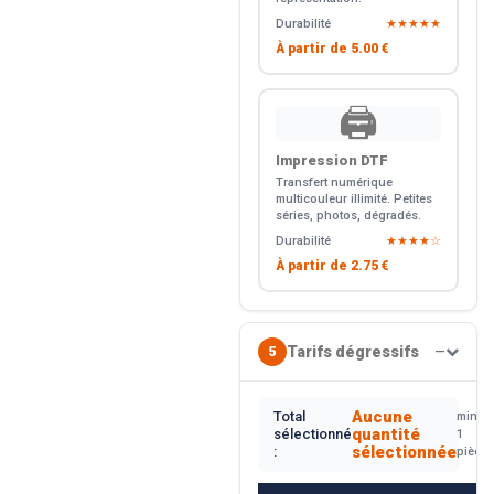
Durabilité
★★★★★
À partir de
5.00 €
🖨️
Impression DTF
Transfert numérique
multicouleur illimité. Petites
séries, photos, dégradés.
Durabilité
★★★★☆
À partir de
2.75 €
Tarifs dégressifs
5
—
Aucune
Total
min.
quantité
sélectionné
1
sélectionnée
:
pièce