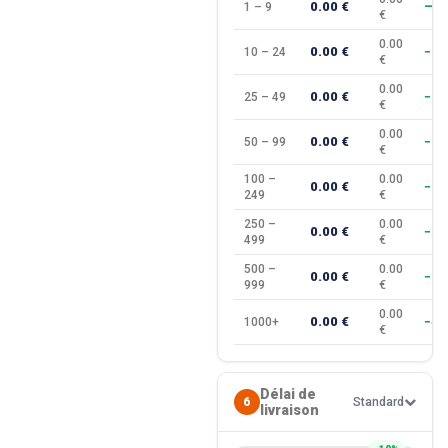
0.00 €
1 – 9
—
€
0.00
0.00 €
10 – 24
−10
€
0.00
0.00 €
25 – 49
−15
€
0.00
0.00 €
50 – 99
−20
€
100 –
0.00
0.00 €
−25
249
€
250 –
0.00
0.00 €
−30
499
€
500 –
0.00
0.00 €
−35
999
€
0.00
0.00 €
1000+
−40
€
Délai de
6
Standard
livraison