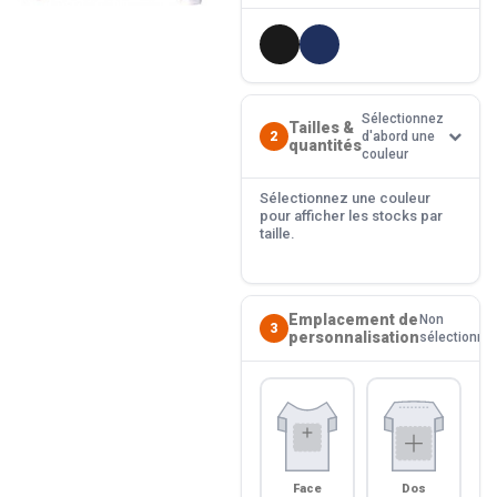
Sélectionnez
Tailles &
2
d'abord une
quantités
couleur
Sélectionnez une couleur
pour afficher les stocks par
taille.
Emplacement de
Non
3
personnalisation
sélectionné
Face
Dos