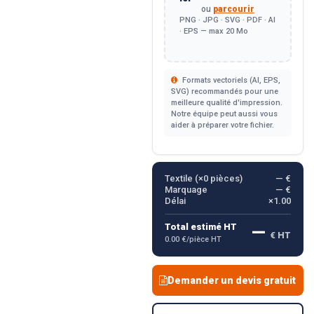
ou
parcourir
PNG · JPG · SVG · PDF · AI
· EPS — max 20 Mo
Formats vectoriels (AI, EPS,
SVG) recommandés pour une
meilleure qualité d'impression.
Notre équipe peut aussi vous
aider à préparer votre fichier.
Textile (×
0
pièces)
— €
Marquage
— €
Délai
×1.00
—
Total estimé HT
€ HT
0.00 €/pièce HT
Demander un devis gratuit