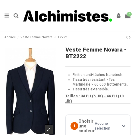
0
Accueil
Veste Femme Novara - BT2222
Veste Femme Novara -
BT2222
Finition anti-tâches Nanotech.
Tissu très résistant - Tes
Martindale > 60 000 frottements.
Tissu très extensible.
Tailles :
34 EU (6 UK) - 46 EU (18
UK)
Choisir
Aucune
une
1
sélection
couleur