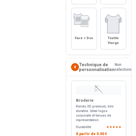
Face + Dos
Textile
Vierge
Technique de
Non
4
personnalisation
sélectionné
🪡
Broderie
Rendu 3D premium, très
durable. Idéal logos
corporate et tenues de
représentation.
Durabilité
★★★★★
À partir de
5.00 €