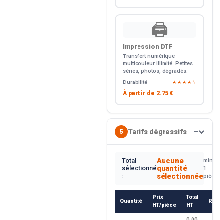
🖨️
Impression DTF
Transfert numérique
multicouleur illimité. Petites
séries, photos, dégradés.
Durabilité
★★★★☆
À partir de
2.75 €
Tarifs dégressifs
5
—
Aucune
Total
min.
quantité
sélectionné
1
sélectionnée
:
pièce
Prix
Total
Quantité
Rem
HT/pièce
HT
0.00