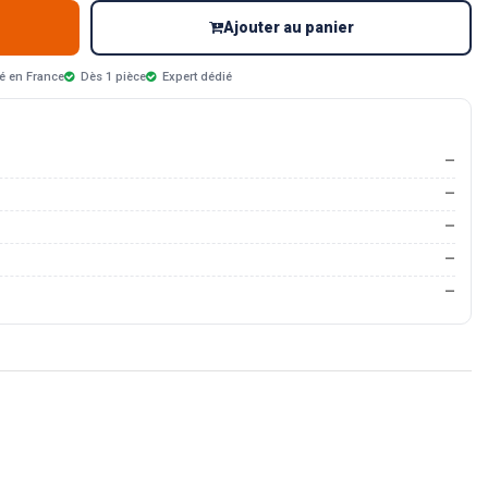
Ajouter au panier
é en France
Dès 1 pièce
Expert dédié
—
—
—
—
—