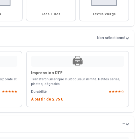
s
Face + Dos
Textile Vierge
Non sélectionné
🖨️
Impression DTF
rporate et
Transfert numérique multicouleur illimité. Petites séries,
photos, dégradés.
★★★★★
Durabilité
★★★★☆
À partir de
2.75 €
—