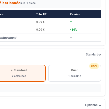
électionnée
min. 1 pièce
èce
Total HT
Remise
0.00 €
—
0.00 €
−10%
 uniquement
—
Standard
+25%
⭐ Standard
Rush
2 semaines
1 semaine
Optionnel