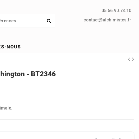
05.56.90.73.10
contact@alchimistes.fr
ES-NOUS
hington - BT2346
imale.