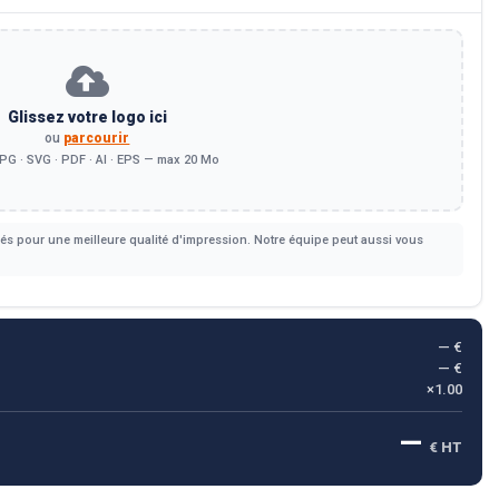
Glissez votre logo ici
ou
parcourir
PG · SVG · PDF · AI · EPS — max 20 Mo
s pour une meilleure qualité d'impression. Notre équipe peut aussi vous
— €
— €
×1.00
—
€ HT