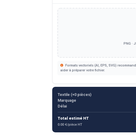
PNG · J
Formats vectoriels (AI, EPS, SVG) recommandé
aider à préparer votre fichier.
Textile (×
0
pièces)
Marquage
Délai
Total estimé HT
0.00 €/pièce HT