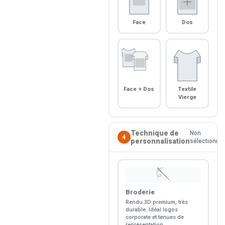
Face
Dos
Face + Dos
Textile
Vierge
Technique de
Non
4
personnalisation
sélectionné
🪡
Broderie
Rendu 3D premium, très
durable. Idéal logos
corporate et tenues de
représentation.