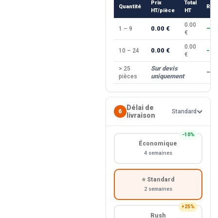
Prix
Total
Quantité
Rem
HT/pièce
HT
0.00
0.00 €
1 – 9
—
€
0.00
0.00 €
10 – 24
−10
€
Sur devis
> 25
—
uniquement
pièces
Délai de
6
Standard
livraison
−10%
Économique
4 semaines
⭐ Standard
2 semaines
+25%
Rush