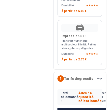
Durabilité
★★★★★
À partir de
5.00 €
🖨️
Impression DTF
Transfert numérique
multicouleur illimité. Petites
séries, photos, dégradés.
Durabilité
★★★★☆
À partir de
2.75 €
Tarifs dégressifs
5
—
Aucune
Total
min.
quantité
sélectionné
1
sélectionnée
:
pièce