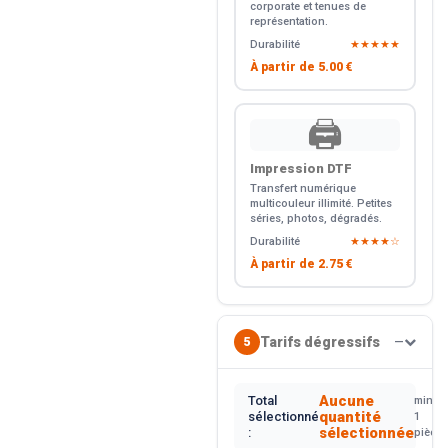
corporate et tenues de
représentation.
Durabilité
★★★★★
À partir de
5.00 €
🖨️
Impression DTF
Transfert numérique
multicouleur illimité. Petites
séries, photos, dégradés.
Durabilité
★★★★☆
À partir de
2.75 €
Tarifs dégressifs
5
—
Aucune
Total
min.
quantité
sélectionné
1
sélectionnée
:
pièce