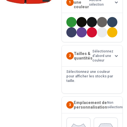
Aucune
une
1
sélection
couleur
Sélectionnez
Tailles &
2
d'abord une
quantités
couleur
Sélectionnez une couleur
pour afficher les stocks par
taille.
Emplacement de
Non
3
personnalisation
sélectionné