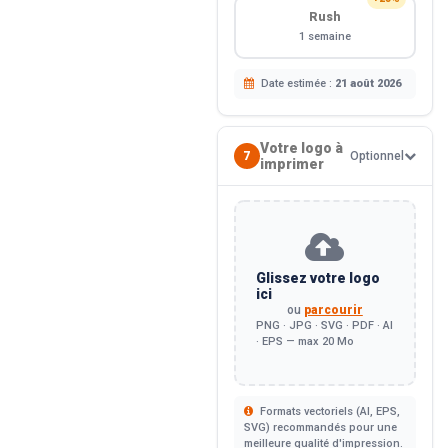
Rush
1 semaine
Date estimée :
21 août 2026
Votre logo à
7
Optionnel
imprimer
Glissez votre logo
ici
ou
parcourir
PNG · JPG · SVG · PDF · AI
· EPS — max 20 Mo
Formats vectoriels (AI, EPS,
SVG) recommandés pour une
meilleure qualité d'impression.