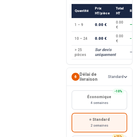
Prix
Total
Quantité
Rem
HT/pièce
HT
0.00
0.00 €
1 – 9
—
€
0.00
0.00 €
10 – 24
−10
€
Sur devis
> 25
—
uniquement
pièces
Délai de
6
Standard
livraison
−10%
Économique
4 semaines
⭐ Standard
2 semaines
+25%