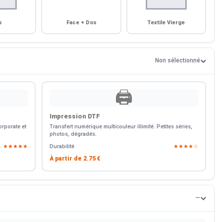
s
Face + Dos
Textile Vierge
Non sélectionné
🖨️
Impression DTF
rporate et
Transfert numérique multicouleur illimité. Petites séries,
photos, dégradés.
★★★★★
Durabilité
★★★★☆
À partir de
2.75 €
—