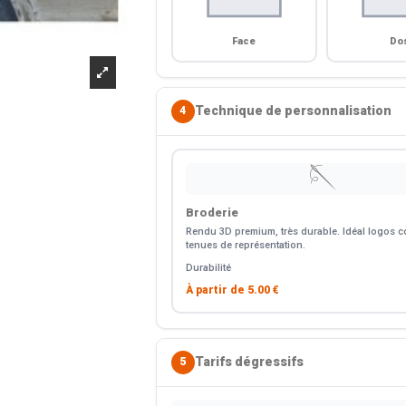
Face
Do
Technique de personnalisation
4
🪡
Broderie
Rendu 3D premium, très durable. Idéal logos co
tenues de représentation.
Durabilité
À partir de
5.00 €
Tarifs dégressifs
5