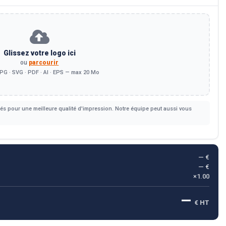
Glissez votre logo ici
ou
parcourir
PG · SVG · PDF · AI · EPS — max 20 Mo
s pour une meilleure qualité d'impression. Notre équipe peut aussi vous
— €
— €
×1.00
—
€ HT