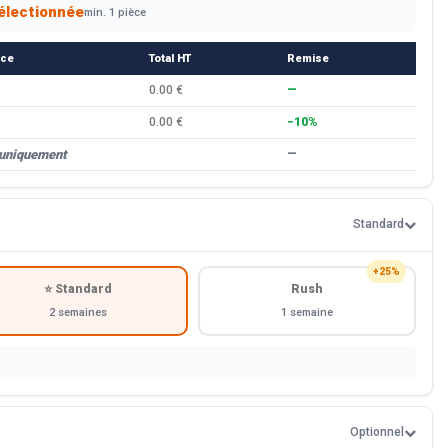
électionnée
min. 1 pièce
èce
Total HT
Remise
0.00 €
—
0.00 €
−10%
 uniquement
—
Standard
+25%
⭐ Standard
Rush
2 semaines
1 semaine
Optionnel