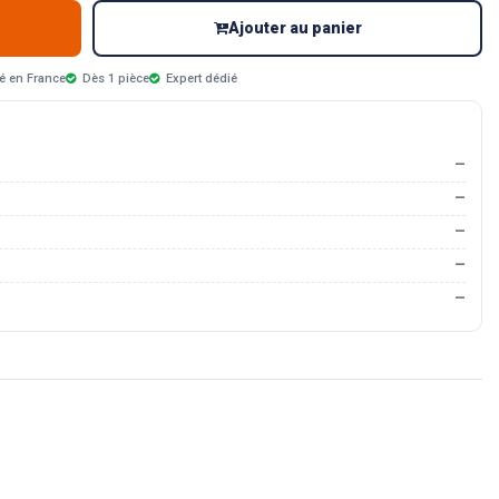
Ajouter au panier
é en France
Dès 1 pièce
Expert dédié
—
—
—
—
—