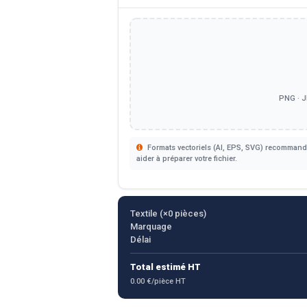
PNG · J
Formats vectoriels (AI, EPS, SVG) recommandé
aider à préparer votre fichier.
Textile (×
0
pièces)
Marquage
Délai
Total estimé HT
0.00 €/pièce HT