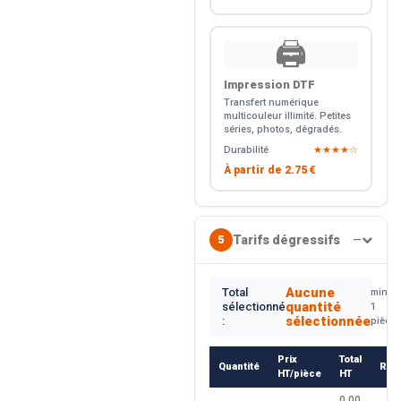
🖨️
Impression DTF
Transfert numérique
multicouleur illimité. Petites
séries, photos, dégradés.
Durabilité
★★★★☆
À partir de
2.75 €
Tarifs dégressifs
5
—
Aucune
Total
min.
quantité
sélectionné
1
sélectionnée
:
pièce
Prix
Total
Quantité
Rem
HT/pièce
HT
0.00