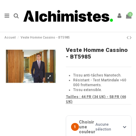
0
Accueil
Veste Homme Cassino - BT5985
Veste Homme Cassino
- BT5985
Tissu anti-tâches Nanotech.
Résistant - Test Martindale >60
000 frottements.
Tissu extensible.
Tailles :
44 FR (34 UK) -
58 FR (46
UK)
Choisir
Aucune
une
1
sélection
couleur