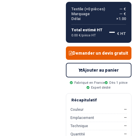
Textile (×
0
pièces)
— €
Marquage
— €
Délai
×1.00
—
Total estimé HT
€ HT
0.00 €/pièce HT
Demander un devis gratuit
Ajouter au panier
Fabriqué en France
Dès 1 pièce
Expert dédié
Récapitulatif
Couleur
—
Emplacement
—
Technique
—
Quantité
—