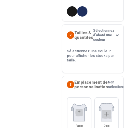
Sélectionnez
Tailles &
2
d'abord une
quantités
couleur
Sélectionnez une couleur
pour afficher les stocks par
taille.
Emplacement de
Non
3
personnalisation
sélectionné
Face
Dos