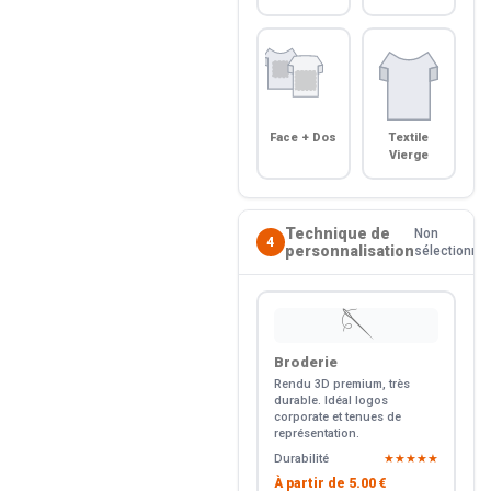
Face + Dos
Textile
Vierge
Technique de
Non
4
personnalisation
sélectionné
🪡
Broderie
Rendu 3D premium, très
durable. Idéal logos
corporate et tenues de
représentation.
Durabilité
★★★★★
À partir de
5.00 €