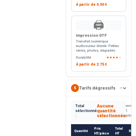
À partir de
5.00 €
🖨️
Impression DTF
Transfert numérique
multicouleur illimité. Petites
séries, photos, dégradés.
Durabilité
★★★★☆
À partir de
2.75 €
Tarifs dégressifs
5
—
Aucune
Total
min.
quantité
sélectionné
1
sélectionnée
:
pièce
Prix
Total
Quantité
Rem
HT/pièce
HT