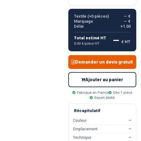
Textile (×
0
pièces)
— €
Marquage
— €
Délai
×1.00
—
Total estimé HT
€ HT
0.00 €/pièce HT
Demander un devis gratuit
Ajouter au panier
Fabriqué en France
Dès 1 pièce
Expert dédié
Récapitulatif
Couleur
—
Emplacement
—
Technique
—