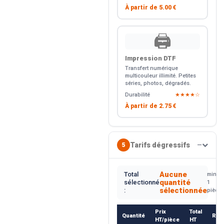
À partir de
5.00 €
🖨️
Impression DTF
Transfert numérique
multicouleur illimité. Petites
séries, photos, dégradés.
Durabilité
★★★★☆
À partir de
2.75 €
Tarifs dégressifs
5
—
Aucune
Total
min.
quantité
sélectionné
1
sélectionnée
:
pièce
Prix
Total
Quantité
Rem
HT/pièce
HT