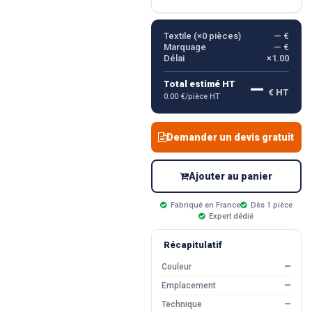
Textile (×
0
pièces)
— €
Marquage
— €
Délai
×1.00
—
Total estimé HT
€ HT
0.00 €/pièce HT
Demander un devis gratuit
Ajouter au panier
Fabriqué en France
Dès 1 pièce
Expert dédié
Récapitulatif
Couleur
—
Emplacement
—
Technique
—