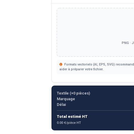
PNG · J
Formats vectoriels (AI, EPS, SVG) recommandé
aider à préparer votre fichier.
Textile (×
0
pièces)
Marquage
Délai
Total estimé HT
0.00 €/pièce HT