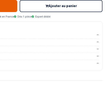
Ajouter au panier
é en France
Dès 1 pièce
Expert dédié
—
—
—
—
—