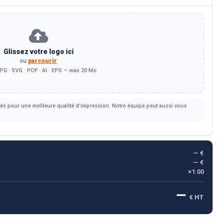
Glissez votre logo ici
ou
parcourir
PG · SVG · PDF · AI · EPS — max 20 Mo
s pour une meilleure qualité d'impression. Notre équipe peut aussi vous
— €
— €
×1.00
—
€ HT