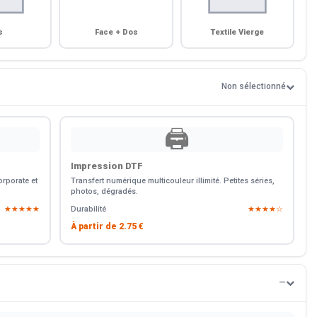
s
Face + Dos
Textile Vierge
Non sélectionné
🖨️
Impression DTF
rporate et
Transfert numérique multicouleur illimité. Petites séries,
photos, dégradés.
★★★★★
Durabilité
★★★★☆
À partir de
2.75 €
—