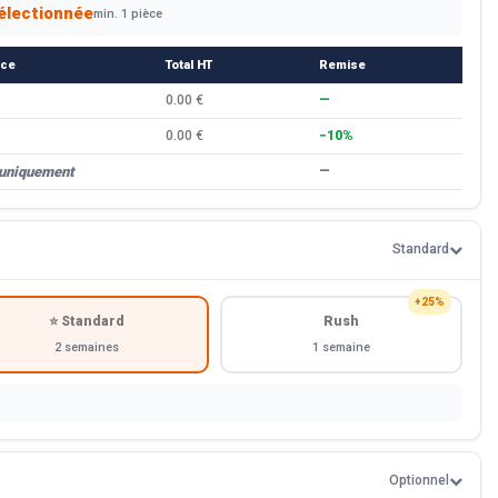
électionnée
min. 1 pièce
èce
Total HT
Remise
0.00 €
—
0.00 €
−10%
 uniquement
—
Standard
+25%
⭐ Standard
Rush
2 semaines
1 semaine
Optionnel