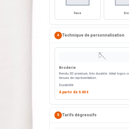
Face
Do
Technique de personnalisation
4
🪡
Broderie
Rendu 3D premium, très durable. Idéal logos co
tenues de représentation.
Durabilité
À partir de
5.00 €
Tarifs dégressifs
5