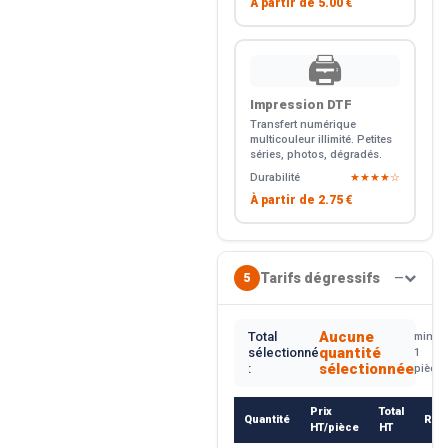
À partir de
5.00 €
🖨️
Impression DTF
Transfert numérique
multicouleur illimité. Petites
séries, photos, dégradés.
Durabilité
★★★★☆
À partir de
2.75 €
Tarifs dégressifs
5
—
Aucune
Total
min.
quantité
sélectionné
1
sélectionnée
:
pièce
Prix
Total
Quantité
Rem
HT/pièce
HT