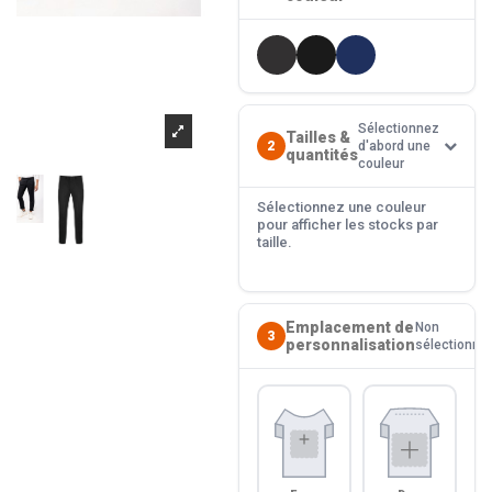
Sélectionnez
Tailles &
2
d'abord une
quantités
couleur
Sélectionnez une couleur
pour afficher les stocks par
taille.
Emplacement de
Non
3
personnalisation
sélectionné