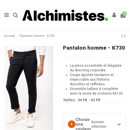
0
Accueil
Pantalon homme - K730
Pantalon homme - K730
La pièce essentielle et élégante
du dressing corporate.
Coupe ajustée tendance et
impeccable aux finitions
discrètes et raffinées.
Ensemble tailleur à compléter
avec la veste de costume K6130.
Tailles : 34 FR - 62 FR
Choisir
Aucune
une
1
sélection
couleur