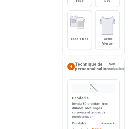
Face
Dos
Face + Dos
Textile
Vierge
Technique de
Non
4
personnalisation
sélectionné
🪡
Broderie
Rendu 3D premium, très
durable. Idéal logos
corporate et tenues de
représentation.
Durabilité
★★★★★