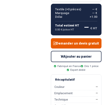
Textile (×
0
pièces)
— €
Marquage
— €
Délai
×1.00
—
Total estimé HT
€ HT
0.00 €/pièce HT
Demander un devis gratuit
Ajouter au panier
Fabriqué en France
Dès 1 pièce
Expert dédié
Récapitulatif
Couleur
—
Emplacement
—
Technique
—