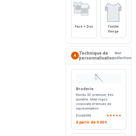
Face + Dos
Textile
Vierge
Technique de
Non
4
personnalisation
sélectionné
🪡
Broderie
Rendu 3D premium, très
durable. Idéal logos
corporate et tenues de
représentation.
Durabilité
★★★★★
À partir de
5.00 €