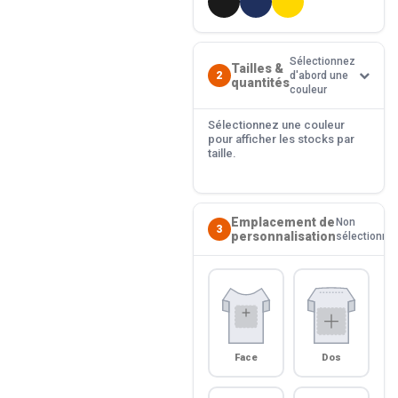
Sélectionnez
Tailles &
2
d'abord une
quantités
couleur
Sélectionnez une couleur
pour afficher les stocks par
taille.
Emplacement de
Non
3
personnalisation
sélectionné
Face
Dos