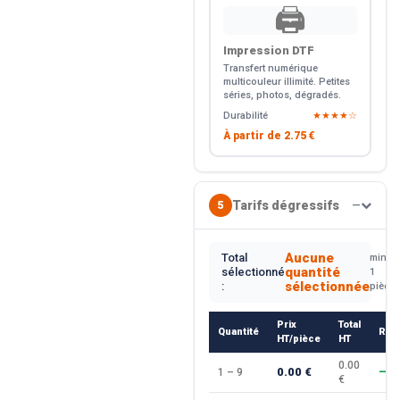
🖨️
Impression DTF
Transfert numérique
multicouleur illimité. Petites
séries, photos, dégradés.
Durabilité
★★★★☆
À partir de
2.75 €
Tarifs dégressifs
5
—
Aucune
Total
min.
quantité
sélectionné
1
sélectionnée
:
pièce
Prix
Total
Quantité
Rem
HT/pièce
HT
0.00
0.00 €
1 – 9
—
€