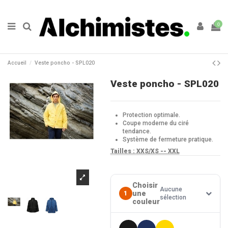
0
Accueil
Veste poncho - SPL020
Veste poncho - SPL020
Protection optimale.
Coupe moderne du ciré
tendance.
Système de fermeture pratique.
Tailles :
XXS/XS -- XXL
Choisir
Aucune
une
1
sélection
couleur