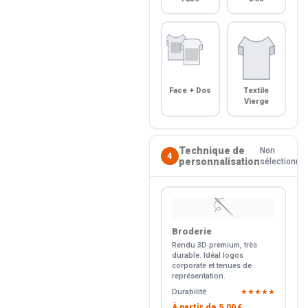
Face + Dos
Textile
Vierge
Technique de
Non
4
personnalisation
sélectionné
🪡
Broderie
Rendu 3D premium, très
durable. Idéal logos
corporate et tenues de
représentation.
Durabilité
★★★★★
À partir de
5.00 €