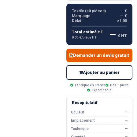
Textile (×
0
pièces)
— €
Marquage
— €
Délai
×1.00
—
Total estimé HT
€ HT
0.00 €/pièce HT
Demander un devis gratuit
Ajouter au panier
Fabriqué en France
Dès 1 pièce
Expert dédié
Récapitulatif
Couleur
—
Emplacement
—
Technique
—