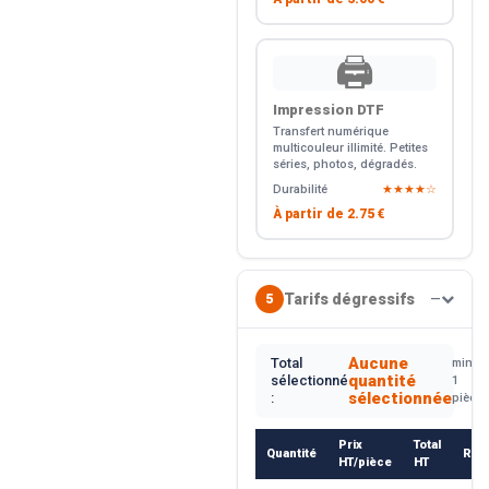
🖨️
Impression DTF
Transfert numérique
multicouleur illimité. Petites
séries, photos, dégradés.
Durabilité
★★★★☆
À partir de
2.75 €
Tarifs dégressifs
5
—
Aucune
Total
min.
quantité
sélectionné
1
sélectionnée
:
pièce
Prix
Total
Quantité
Rem
HT/pièce
HT