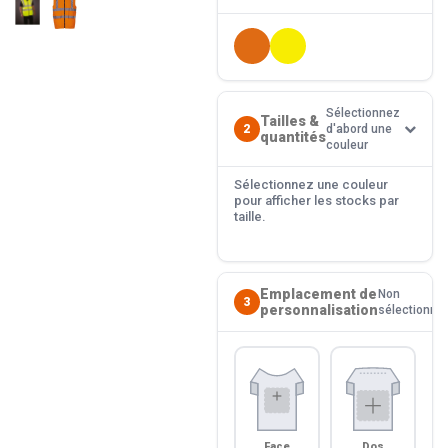
Sélectionnez
Tailles &
2
d'abord une
quantités
couleur
Sélectionnez une couleur
pour afficher les stocks par
taille.
Emplacement de
Non
3
personnalisation
sélectionné
Face
Dos