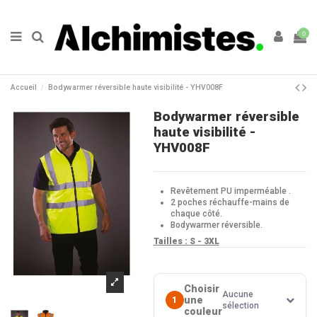
0
Accueil
Bodywarmer réversible haute visibilité - YHV008F
Bodywarmer réversible
haute visibilité -
YHV008F
Revêtement PU imperméable .
2 poches réchauffe-mains de
chaque côté.
Bodywarmer réversible.
Tailles :
S - 3XL
Choisir
Aucune
une
1
sélection
couleur