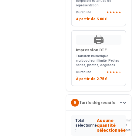
corporate et tenues de
représentation.
Durabilité
★★★★★
À partir de
5.00 €
🖨️
Impression DTF
Transfert numérique
multicouleur illimité. Petites
séries, photos, dégradés.
Durabilité
★★★★☆
À partir de
2.75 €
Tarifs dégressifs
5
—
Aucune
Total
min.
quantité
sélectionné
1
sélectionnée
:
pièce