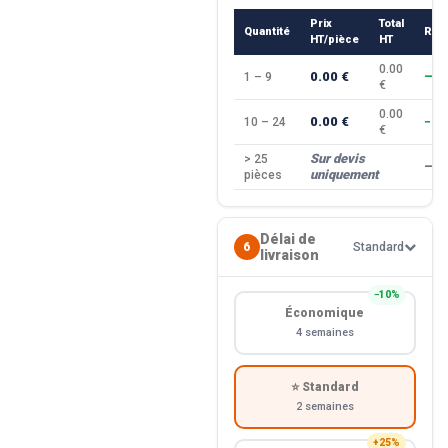
Prix
Total
Quantité
Rem
HT/pièce
HT
0.00
0.00 €
1 – 9
—
€
0.00
0.00 €
10 – 24
−10
€
Sur devis
> 25
—
uniquement
pièces
Délai de
6
Standard
livraison
−10%
Économique
4 semaines
⭐ Standard
2 semaines
+25%