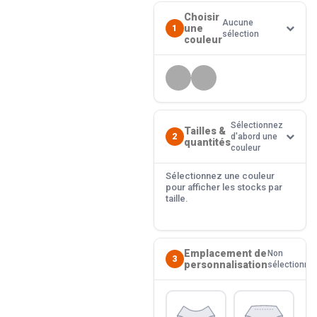
Choisir
Aucune
une
1
sélection
couleur
Sélectionnez
Tailles &
2
d'abord une
quantités
couleur
Sélectionnez une couleur
pour afficher les stocks par
taille.
Emplacement de
Non
3
personnalisation
sélectionné