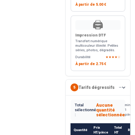
À partir de
5.00 €
🖨️
Impression DTF
Transfert numérique
multicouleur illimité. Petites
séries, photos, dégradés.
Durabilité
★★★★☆
À partir de
2.75 €
Tarifs dégressifs
5
—
Aucune
Total
min.
quantité
sélectionné
1
sélectionnée
:
pièce
Prix
Total
Quantité
Rem
HT/pièce
HT