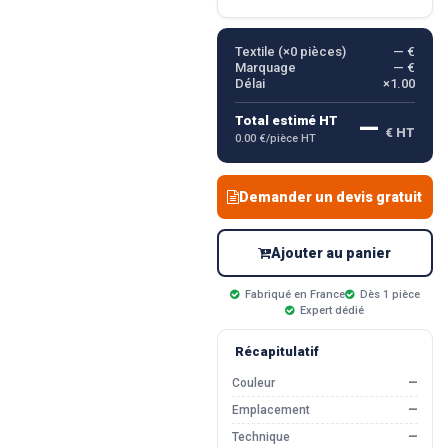
Textile (×
0
pièces)
— €
Marquage
— €
Délai
×1.00
—
Total estimé HT
€ HT
0.00 €/pièce HT
Demander un devis gratuit
Ajouter au panier
Fabriqué en France
Dès 1 pièce
Expert dédié
Récapitulatif
Couleur
—
Emplacement
—
Technique
—