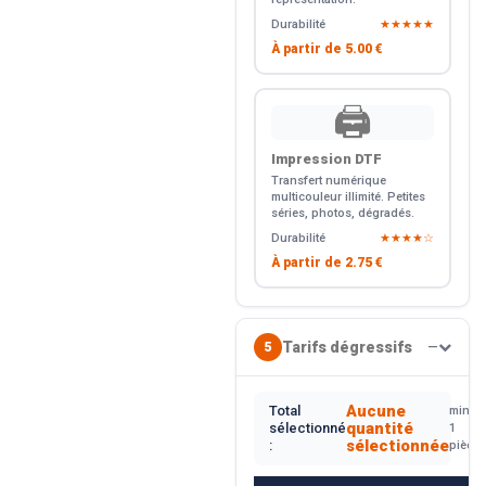
Durabilité
★★★★★
À partir de
5.00 €
🖨️
Impression DTF
Transfert numérique
multicouleur illimité. Petites
séries, photos, dégradés.
Durabilité
★★★★☆
À partir de
2.75 €
Tarifs dégressifs
5
—
Aucune
Total
min.
quantité
sélectionné
1
sélectionnée
:
pièce