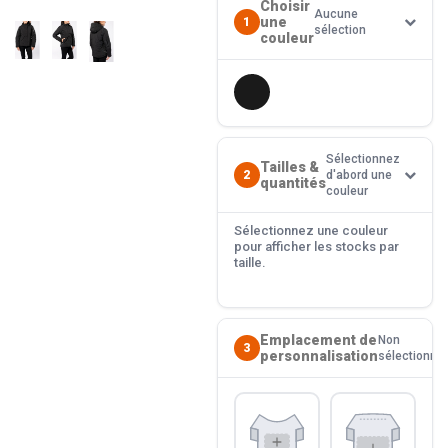
Choisir
Aucune
une
1
sélection
couleur
Sélectionnez
Tailles &
2
d'abord une
quantités
couleur
Sélectionnez une couleur
pour afficher les stocks par
taille.
Emplacement de
Non
3
personnalisation
sélectionné