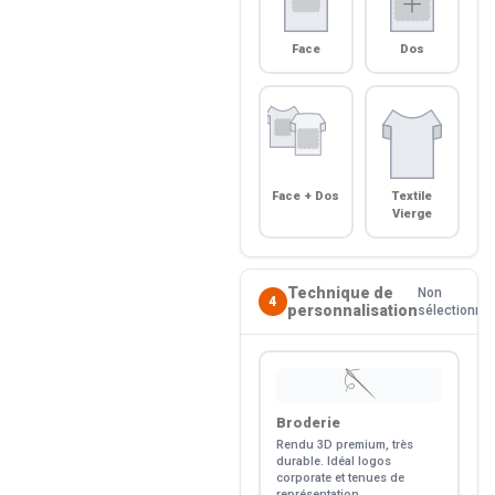
Face
Dos
Face + Dos
Textile
Vierge
Technique de
Non
4
personnalisation
sélectionné
🪡
Broderie
Rendu 3D premium, très
durable. Idéal logos
corporate et tenues de
représentation.