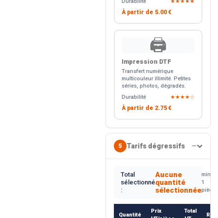
Durabilité
★★★★★
À partir de
5.00 €
🖨️
Impression DTF
Transfert numérique
multicouleur illimité. Petites
séries, photos, dégradés.
Durabilité
★★★★☆
À partir de
2.75 €
Tarifs dégressifs
5
—
Aucune
Total
min.
quantité
sélectionné
1
sélectionnée
:
pièce
Prix
Total
Quantité
Rem