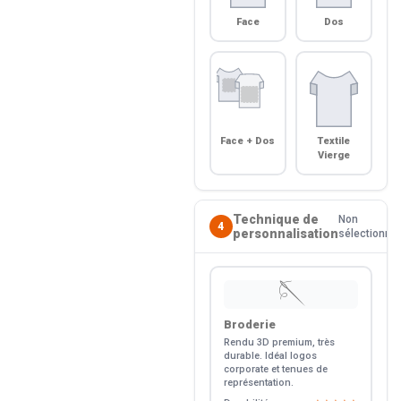
Face
Dos
Face + Dos
Textile
Vierge
Technique de
Non
4
personnalisation
sélectionné
🪡
Broderie
Rendu 3D premium, très
durable. Idéal logos
corporate et tenues de
représentation.