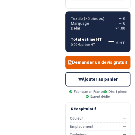
Textile (×
0
pièces)
— €
Marquage
— €
Délai
×1.00
—
Total estimé HT
€ HT
0.00 €/pièce HT
Demander un devis gratuit
Ajouter au panier
Fabriqué en France
Dès 1 pièce
Expert dédié
Récapitulatif
Couleur
—
Emplacement
—
Technique
—