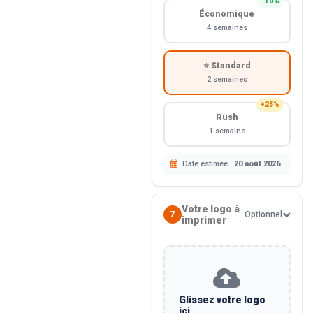
−10%
Économique
4 semaines
⭐ Standard
2 semaines
+25%
Rush
1 semaine
Date estimée :
20 août 2026
Votre logo à
7
Optionnel
imprimer
Glissez votre logo
ici