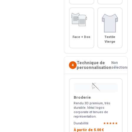
Face + Dos
Textile
Vierge
Technique de
Non
4
personnalisation
sélectionné
🪡
Broderie
Rendu 3D premium, très
durable. Idéal logos
corporate et tenues de
représentation.
Durabilité
★★★★★
À partir de
5.00 €