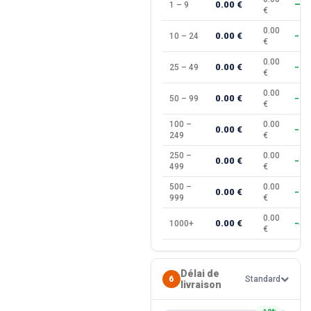
0.00 €
1 – 9
—
€
0.00
0.00 €
10 – 24
−10
€
0.00
0.00 €
25 – 49
−15
€
0.00
0.00 €
50 – 99
−20
€
100 –
0.00
0.00 €
−25
249
€
250 –
0.00
0.00 €
−30
499
€
500 –
0.00
0.00 €
−35
999
€
0.00
0.00 €
1000+
−40
€
Délai de
6
Standard
livraison