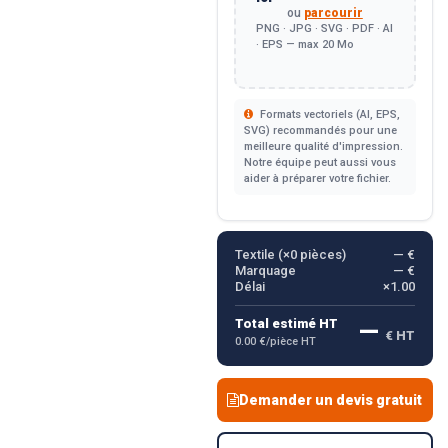
ou
parcourir
PNG · JPG · SVG · PDF · AI
· EPS — max 20 Mo
Formats vectoriels (AI, EPS,
SVG) recommandés pour une
meilleure qualité d'impression.
Notre équipe peut aussi vous
aider à préparer votre fichier.
Textile (×
0
pièces)
— €
Marquage
— €
Délai
×1.00
—
Total estimé HT
€ HT
0.00 €/pièce HT
Demander un devis gratuit