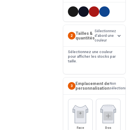
Sélectionnez
Tailles &
2
d'abord une
quantités
couleur
Sélectionnez une couleur
pour afficher les stocks par
taille.
Emplacement de
Non
3
personnalisation
sélectionné
Face
Dos