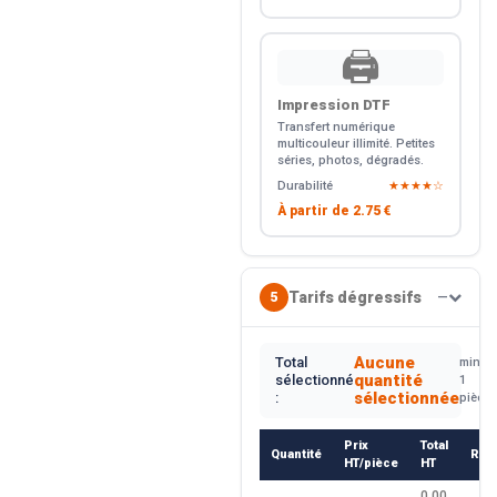
🖨️
Impression DTF
Transfert numérique
multicouleur illimité. Petites
séries, photos, dégradés.
Durabilité
★★★★☆
À partir de
2.75 €
Tarifs dégressifs
5
—
Aucune
Total
min.
quantité
sélectionné
1
sélectionnée
:
pièce
Prix
Total
Quantité
Rem
HT/pièce
HT
0.00