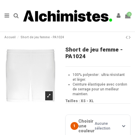
0
Accueil
Short de jeu femme - PA1024
Short de jeu femme -
PA1024
100% polyester : ultra résistant
et léger.
Ceinture élastiquée avec cordon
de serrage pour un meilleur
maintien.
Tailles : XS - XL
Choisir
Aucune
une
1
sélection
couleur