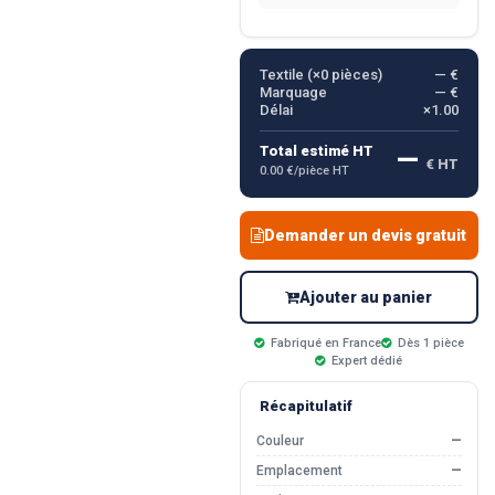
Textile (×
0
pièces)
— €
Marquage
— €
Délai
×1.00
—
Total estimé HT
€ HT
0.00 €/pièce HT
Demander un devis gratuit
Ajouter au panier
Fabriqué en France
Dès 1 pièce
Expert dédié
Récapitulatif
Couleur
—
Emplacement
—