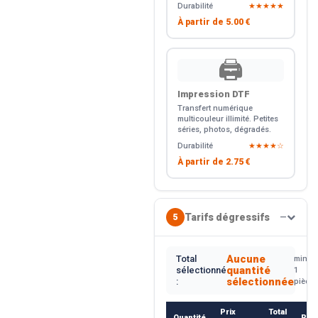
Durabilité
★★★★★
À partir de
5.00 €
🖨️
Impression DTF
Transfert numérique
multicouleur illimité. Petites
séries, photos, dégradés.
Durabilité
★★★★☆
À partir de
2.75 €
Tarifs dégressifs
5
—
Aucune
Total
min.
quantité
sélectionné
1
sélectionnée
:
pièce
Prix
Total
Quantité
Rem