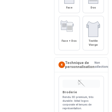
Face
Dos
Face + Dos
Textile
Vierge
Technique de
Non
4
personnalisation
sélectionné
🪡
Broderie
Rendu 3D premium, très
durable. Idéal logos
corporate et tenues de
représentation.