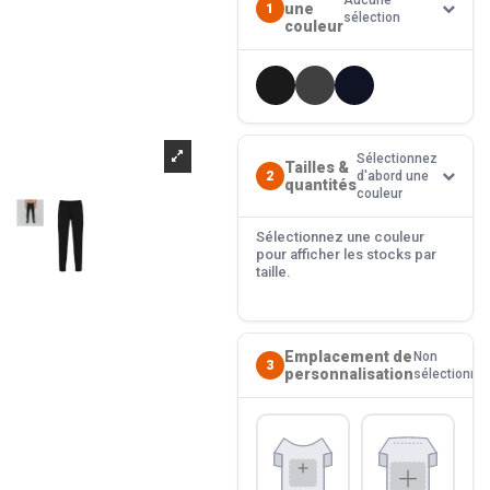
Aucune
une
1
sélection
couleur
Sélectionnez
Tailles &
2
d'abord une
quantités
couleur
Sélectionnez une couleur
pour afficher les stocks par
taille.
Emplacement de
Non
3
personnalisation
sélectionné