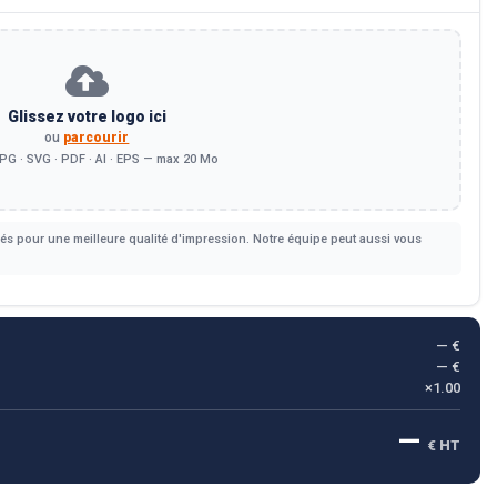
Glissez votre logo ici
ou
parcourir
PG · SVG · PDF · AI · EPS — max 20 Mo
s pour une meilleure qualité d'impression. Notre équipe peut aussi vous
— €
— €
×1.00
—
€ HT