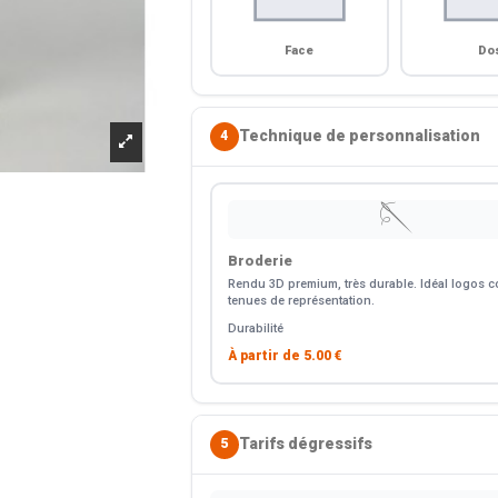
Face
Do
Technique de personnalisation
4
🪡
Broderie
Rendu 3D premium, très durable. Idéal logos co
tenues de représentation.
Durabilité
À partir de
5.00 €
Tarifs dégressifs
5