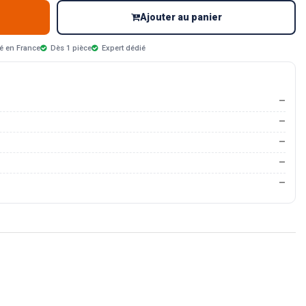
Ajouter au panier
é en France
Dès 1 pièce
Expert dédié
—
—
—
—
—