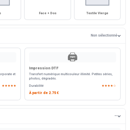
s
Face + Dos
Textile Vierge
Non sélectionné
🖨️
Impression DTF
rporate et
Transfert numérique multicouleur illimité. Petites séries,
photos, dégradés.
★★★★★
Durabilité
★★★★☆
À partir de
2.75 €
—