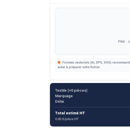
PNG · J
Formats vectoriels (AI, EPS, SVG) recommandé
aider à préparer votre fichier.
Textile (×
0
pièces)
Marquage
Délai
Total estimé HT
0.00 €/pièce HT