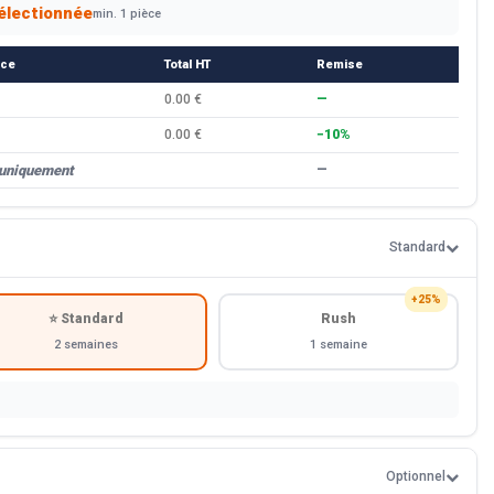
électionnée
min. 1 pièce
èce
Total HT
Remise
0.00 €
—
0.00 €
−10%
 uniquement
—
Standard
+25%
⭐ Standard
Rush
2 semaines
1 semaine
Optionnel