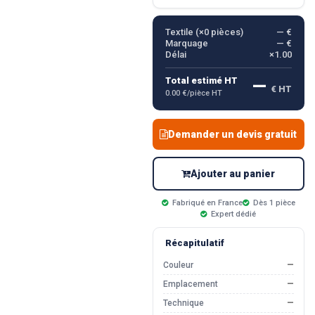
Textile (×
0
pièces)
— €
Marquage
— €
Délai
×1.00
—
Total estimé HT
€ HT
0.00 €/pièce HT
Demander un devis gratuit
Ajouter au panier
Fabriqué en France
Dès 1 pièce
Expert dédié
Récapitulatif
Couleur
—
Emplacement
—
Technique
—