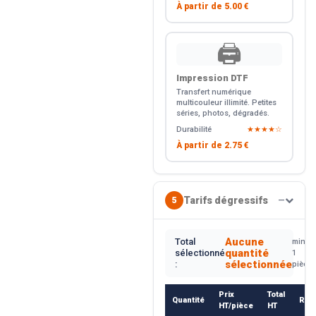
À partir de
5.00 €
🖨️
Impression DTF
Transfert numérique
multicouleur illimité. Petites
séries, photos, dégradés.
Durabilité
★★★★☆
À partir de
2.75 €
Tarifs dégressifs
5
—
Aucune
Total
min.
quantité
sélectionné
1
sélectionnée
:
pièce
Prix
Total
Quantité
Rem
HT/pièce
HT