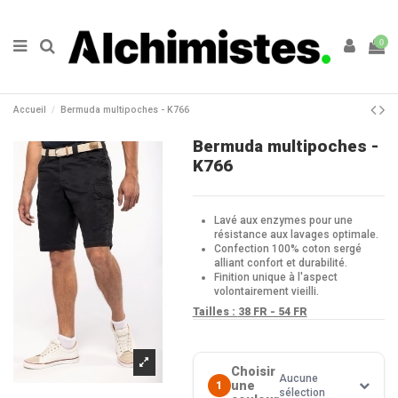
0
Accueil
Bermuda multipoches - K766
Bermuda multipoches -
K766
Lavé aux enzymes pour une
résistance aux lavages optimale.
Confection 100% coton sergé
alliant confort et durabilité.
Finition unique à l'aspect
volontairement vieilli.
Tailles :
38 FR - 54 FR
Choisir
Aucune
une
1
sélection