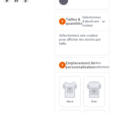
Sélectionnez
Tailles &
2
d'abord une
quantités
couleur
Sélectionnez une couleur
pour afficher les stocks par
taille.
Emplacement de
Non
3
personnalisation
sélectionné
Face
Dos