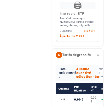
🖨️
Impression DTF
Transfert numérique
multicouleur illimité. Petites
séries, photos, dégradés.
Durabilité
★★★★☆
À partir de
2.75 €
Tarifs dégressifs
5
—
Aucune
Total
min.
quantité
sélectionné
1
sélectionnée
:
pièce
Prix
Total
Quantité
Rem
HT/pièce
HT
0.00
0.00 €
1 – 9
—
€