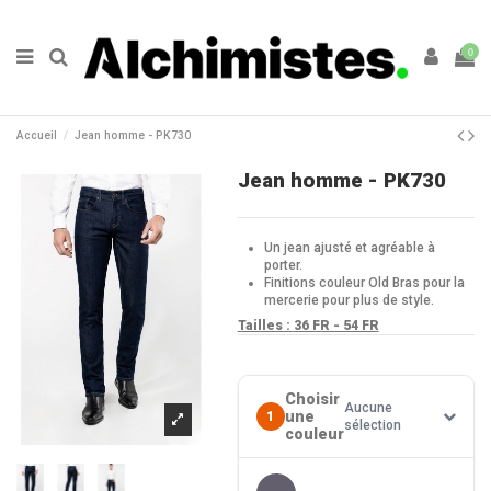
0
Accueil
Jean homme - PK730
Jean homme - PK730
Un jean ajusté et agréable à
porter.
Finitions couleur Old Bras pour la
mercerie pour plus de style.
Tailles :
36 FR - 54 FR
Choisir
Aucune
une
1
sélection
couleur