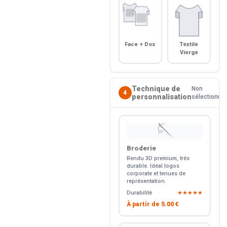
Face + Dos
Textile
Vierge
Technique de
Non
4
personnalisation
sélectionné
🪡
Broderie
Rendu 3D premium, très
durable. Idéal logos
corporate et tenues de
représentation.
Durabilité
★★★★★
À partir de
5.00 €