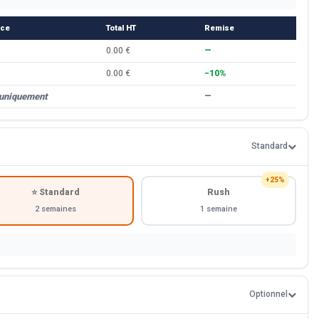
èce
Total HT
Remise
0.00 €
—
0.00 €
−10%
 uniquement
—
Standard
+25%
⭐ Standard
Rush
2 semaines
1 semaine
Optionnel