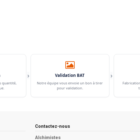
›
›
n
Validation BAT
s quantité,
Notre équipe vous envoie un bon à tirer
Fabricatio
ue.
pour validation.
t
Contactez-nous
Alchimistes