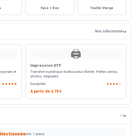
s
Face + Dos
Textile Vierge
Non sélectionné
🖨️
Impression DTF
rporate et
Transfert numérique multicouleur illimité. Petites séries,
photos, dégradés.
★★★★★
Durabilité
★★★★☆
À partir de
2.75 €
—
électionnée
min. 1 pièce