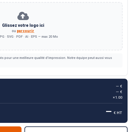
Glissez votre logo ici
ou
parcourir
PG · SVG · PDF · AI · EPS — max 20 Mo
s pour une meilleure qualité d'impression. Notre équipe peut aussi vous
— €
— €
×1.00
—
€ HT