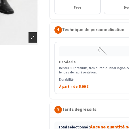
Face
Do
Technique de personnalisation
4
🪡
Broderie
Rendu 3D premium, très durable. Idéal logos co
tenues de représentation.
Durabilité
À partir de
5.00 €
Tarifs dégressifs
5
Aucune quantité s
Total sélectionné :