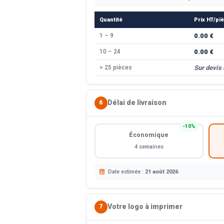
Quantité
Prix HT/pi
1 – 9
0.00 €
10 – 24
0.00 €
> 25 pièces
Sur devis
Délai de livraison
6
−10%
Économique
4 semaines
Date estimée :
21 août 2026
Votre logo à imprimer
7