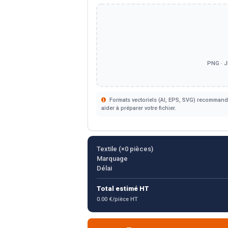
PNG · J
Formats vectoriels (AI, EPS, SVG) recommandé
aider à préparer votre fichier.
Textile (×
0
pièces)
Marquage
Délai
Total estimé HT
0.00 €/pièce HT