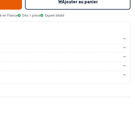
Ajouter au panier
é en France
Dès 1 pièce
Expert dédié
—
—
—
—
—