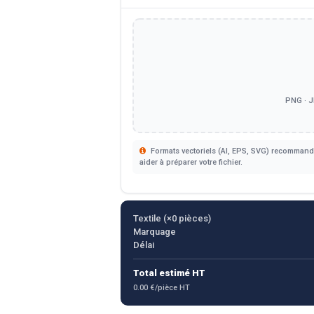
PNG · J
Formats vectoriels (AI, EPS, SVG) recommandé
aider à préparer votre fichier.
Textile (×
0
pièces)
Marquage
Délai
Total estimé HT
0.00 €/pièce HT