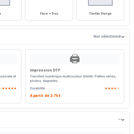
s
Face + Dos
Textile Vierge
Non sélectionné
🖨️
Impression DTF
rporate et
Transfert numérique multicouleur illimité. Petites séries,
photos, dégradés.
★★★★★
Durabilité
★★★★☆
À partir de
2.75 €
—