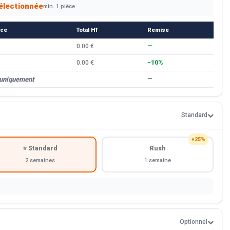
électionnée
min. 1 pièce
èce
Total HT
Remise
0.00 €
—
0.00 €
−10%
 uniquement
—
Standard
+25%
⭐ Standard
Rush
2 semaines
1 semaine
Optionnel