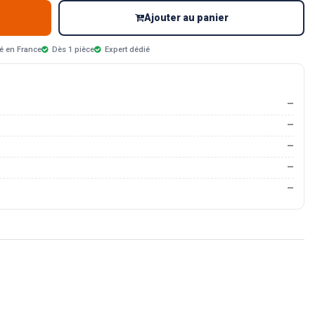
Ajouter au panier
é en France
Dès 1 pièce
Expert dédié
—
—
—
—
—