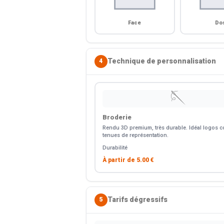
Face
Do
Technique de personnalisation
4
🪡
Broderie
Rendu 3D premium, très durable. Idéal logos co
tenues de représentation.
Durabilité
À partir de
5.00 €
Tarifs dégressifs
5