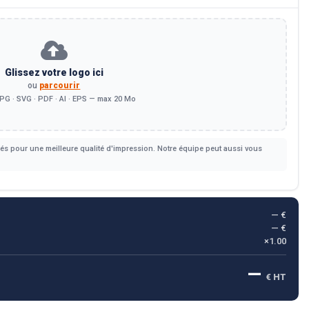
Glissez votre logo ici
ou
parcourir
PG · SVG · PDF · AI · EPS — max 20 Mo
s pour une meilleure qualité d'impression. Notre équipe peut aussi vous
— €
— €
×1.00
—
€ HT