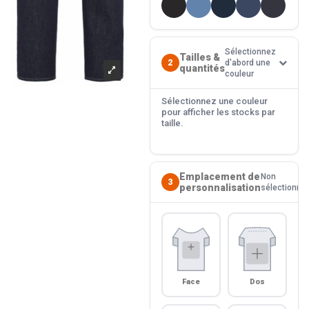
Sélectionnez
Tailles &
2
d'abord une
quantités
couleur
Sélectionnez une couleur
pour afficher les stocks par
taille.
Emplacement de
Non
3
personnalisation
sélectionné
Face
Dos