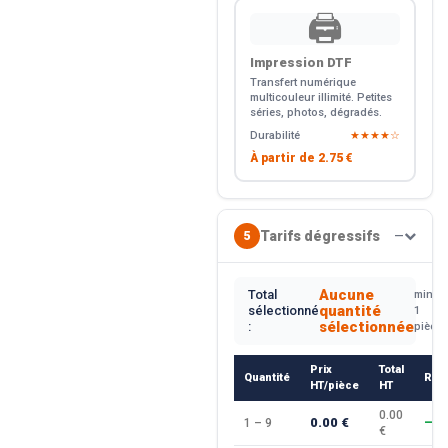
🖨️
Impression DTF
Transfert numérique
multicouleur illimité. Petites
séries, photos, dégradés.
Durabilité
★★★★☆
À partir de
2.75 €
Tarifs dégressifs
5
—
Aucune
Total
min.
quantité
sélectionné
1
sélectionnée
:
pièce
Prix
Total
Quantité
Rem
HT/pièce
HT
0.00
0.00 €
1 – 9
—
€