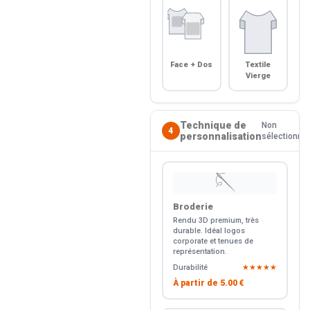
Face + Dos
Textile
Vierge
Technique de
Non
4
personnalisation
sélectionné
🪡
Broderie
Rendu 3D premium, très
durable. Idéal logos
corporate et tenues de
représentation.
Durabilité
★★★★★
À partir de
5.00 €