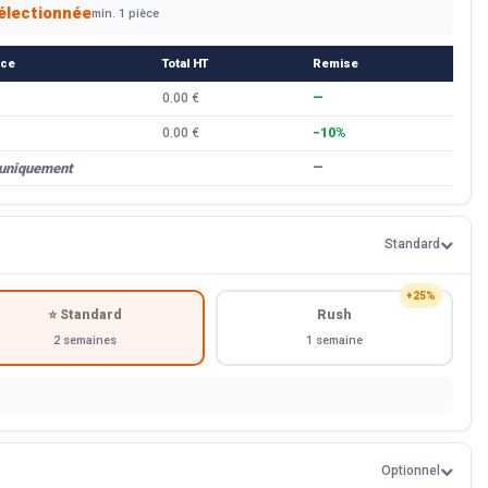
électionnée
min. 1 pièce
èce
Total HT
Remise
0.00 €
—
0.00 €
−10%
 uniquement
—
Standard
+25%
⭐ Standard
Rush
2 semaines
1 semaine
Optionnel