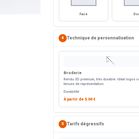
Face
Do
Technique de personnalisation
4
🪡
Broderie
Rendu 3D premium, très durable. Idéal logos co
tenues de représentation.
Durabilité
À partir de
5.00 €
Tarifs dégressifs
5