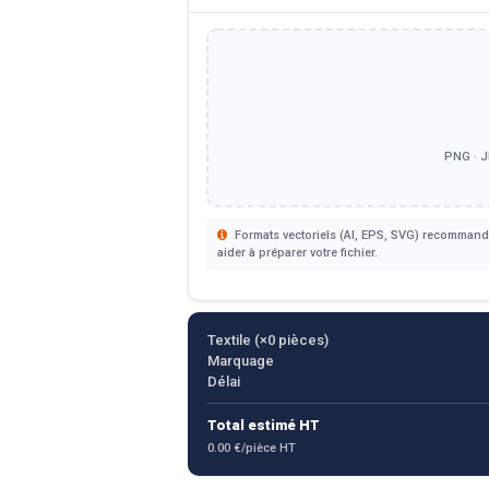
PNG · J
Formats vectoriels (AI, EPS, SVG) recommandé
aider à préparer votre fichier.
Textile (×
0
pièces)
Marquage
Délai
Total estimé HT
0.00 €/pièce HT