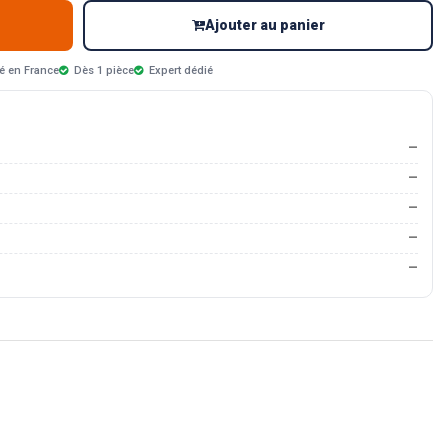
Ajouter au panier
é en France
Dès 1 pièce
Expert dédié
—
—
—
—
—