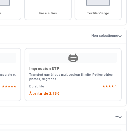
s
Face + Dos
Textile Vierge
Non sélectionné
🖨️
Impression DTF
rporate et
Transfert numérique multicouleur illimité. Petites séries,
photos, dégradés.
★★★★★
Durabilité
★★★★☆
À partir de
2.75 €
—