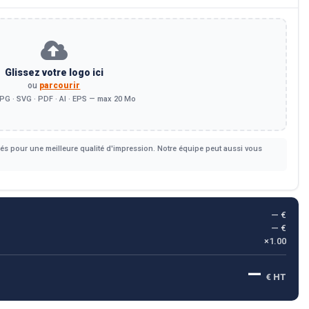
Glissez votre logo ici
ou
parcourir
PG · SVG · PDF · AI · EPS — max 20 Mo
s pour une meilleure qualité d'impression. Notre équipe peut aussi vous
— €
— €
×1.00
—
€ HT