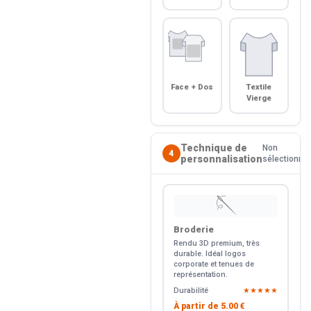
Face + Dos
Textile
Vierge
Technique de
Non
4
personnalisation
sélectionné
🪡
Broderie
Rendu 3D premium, très
durable. Idéal logos
corporate et tenues de
représentation.
Durabilité
★★★★★
À partir de
5.00 €