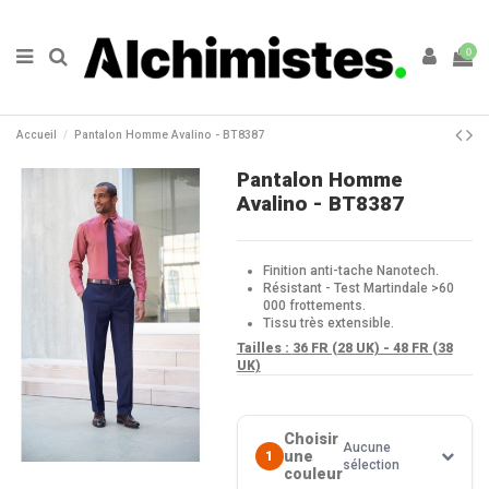
0
Accueil
Pantalon Homme Avalino - BT8387
Pantalon Homme
Avalino - BT8387
Finition anti-tache Nanotech.
Résistant - Test Martindale >60
000 frottements.
Tissu très extensible.
Tailles :
36 FR (28 UK) - 48 FR (38
UK)
Choisir
Aucune
une
1
sélection
couleur