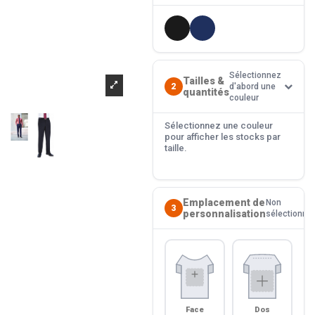
Sélectionnez
Tailles &
2
d'abord une
quantités
couleur
Sélectionnez une couleur
pour afficher les stocks par
taille.
Emplacement de
Non
3
personnalisation
sélectionné
Face
Dos