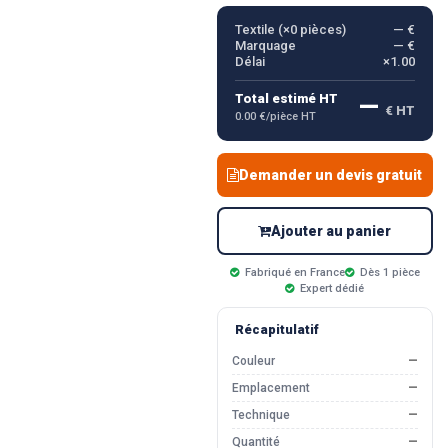
Textile (×
0
pièces)
— €
Marquage
— €
Délai
×1.00
—
Total estimé HT
€ HT
0.00 €/pièce HT
Demander un devis gratuit
Ajouter au panier
Fabriqué en France
Dès 1 pièce
Expert dédié
Récapitulatif
Couleur
—
Emplacement
—
Technique
—
Quantité
—