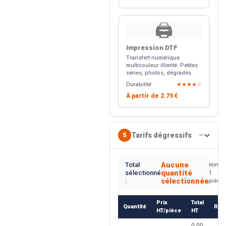
🖨️
Impression DTF
Transfert numérique
multicouleur illimité. Petites
séries, photos, dégradés.
Durabilité
★★★★☆
À partir de
2.75 €
Tarifs dégressifs
5
—
Aucune
Total
min.
quantité
sélectionné
1
sélectionnée
:
pièce
Prix
Total
Quantité
Rem
HT/pièce
HT
0.00