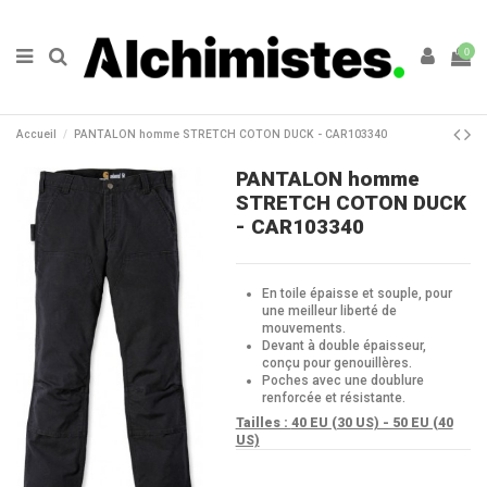
0
Accueil
PANTALON homme STRETCH COTON DUCK - CAR103340
PANTALON homme
STRETCH COTON DUCK
- CAR103340
En toile épaisse et souple, pour
une meilleur liberté de
mouvements.
Devant à double épaisseur,
conçu pour genouillères.
Poches avec une doublure
renforcée et résistante.
Tailles :
40 EU (30 US) - 50 EU (40
US)