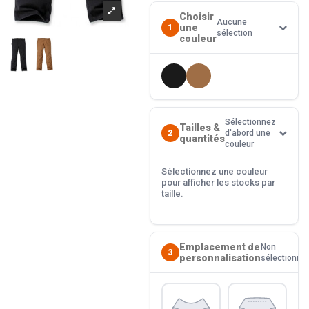
Choisir
Aucune
une
1
sélection
couleur
Sélectionnez
Tailles &
2
d'abord une
quantités
couleur
Sélectionnez une couleur
pour afficher les stocks par
taille.
Emplacement de
Non
3
personnalisation
sélectionné