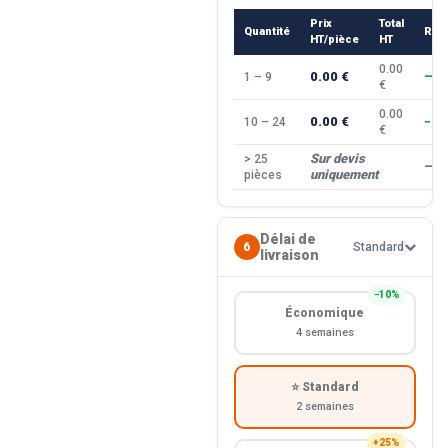
Prix
Total
Quantité
Rem
HT/pièce
HT
0.00
0.00 €
1 – 9
—
€
0.00
0.00 €
10 – 24
−10
€
Sur devis
> 25
—
uniquement
pièces
Délai de
6
Standard
livraison
−10%
Économique
4 semaines
⭐ Standard
2 semaines
+25%