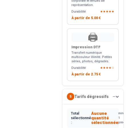
corporate et tenues de
représentation.
Durabilité
★★★★★
À partir de
5.00 €
🖨️
Impression DTF
Transfert numérique
multicouleur illimité. Petites
séries, photos, dégradés.
Durabilité
★★★★☆
À partir de
2.75 €
Tarifs dégressifs
5
—
Aucune
Total
min.
quantité
sélectionné
1
sélectionnée
:
pièce