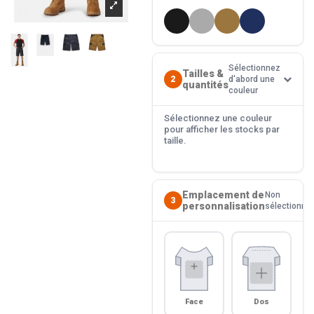
Sélectionnez
Tailles &
2
d'abord une
quantités
couleur
Sélectionnez une couleur
pour afficher les stocks par
taille.
Emplacement de
Non
3
personnalisation
sélectionné
Face
Dos