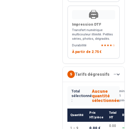
🖨️
Impression DTF
Transfert numérique
multicouleur illimité. Petites
séries, photos, dégradés.
Durabilité
★★★★☆
À partir de
2.75 €
Tarifs dégressifs
5
—
Aucune
Total
min.
quantité
sélectionné
1
sélectionnée
:
pièce
Prix
Total
Quantité
Rem
HT/pièce
HT
0.00
0.00 €
1 – 9
—