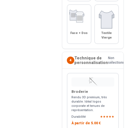
Face + Dos
Textile
Vierge
Technique de
Non
4
personnalisation
sélectionné
🪡
Broderie
Rendu 3D premium, très
durable. Idéal logos
corporate et tenues de
représentation.
Durabilité
★★★★★
À partir de
5.00 €