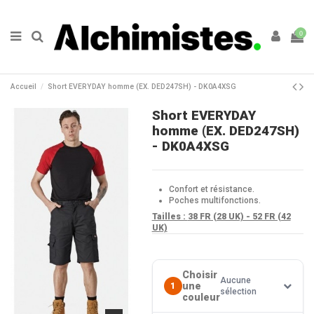
0
Accueil
Short EVERYDAY homme (EX. DED247SH) - DK0A4XSG
Short EVERYDAY
homme (EX. DED247SH)
- DK0A4XSG
Confort et résistance.
Poches multifonctions.
Tailles :
38 FR (28 UK) - 52 FR (42
UK)
Choisir
Aucune
une
1
sélection
couleur