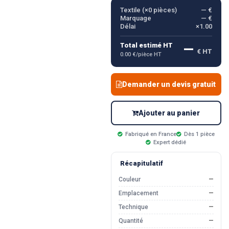
Textile (×
0
pièces)
— €
Marquage
— €
Délai
×1.00
—
Total estimé HT
€ HT
0.00 €/pièce HT
Demander un devis gratuit
Ajouter au panier
Fabriqué en France
Dès 1 pièce
Expert dédié
Récapitulatif
Couleur
—
Emplacement
—
Technique
—
Quantité
—