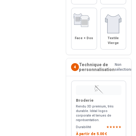
Face + Dos
Textile
Vierge
Technique de
Non
4
personnalisation
sélectionné
🪡
Broderie
Rendu 3D premium, très
durable. Idéal logos
corporate et tenues de
représentation.
Durabilité
★★★★★
À partir de
5.00 €