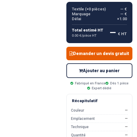
Textile (×
0
pièces)
— €
Marquage
— €
Délai
×1.00
—
Total estimé HT
€ HT
0.00 €/pièce HT
Demander un devis gratuit
Ajouter au panier
Fabriqué en France
Dès 1 pièce
Expert dédié
Récapitulatif
Couleur
—
Emplacement
—
Technique
—
Quantité
—