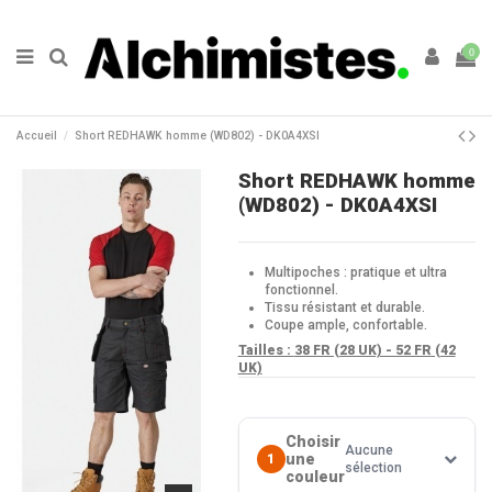
0
Accueil
Short REDHAWK homme (WD802) - DK0A4XSI
Short REDHAWK homme
(WD802) - DK0A4XSI
Multipoches : pratique et ultra
fonctionnel.
Tissu résistant et durable.
Coupe ample, confortable.
Tailles :
38 FR (28 UK) - 52 FR (42
UK)
Choisir
Aucune
une
1
sélection
couleur