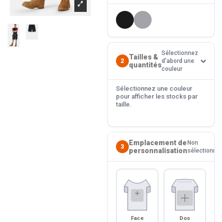
Sélectionnez
Tailles &
2
d'abord une
quantités
couleur
Sélectionnez une couleur
pour afficher les stocks par
taille.
Emplacement de
Non
3
personnalisation
sélectionné
Face
Dos