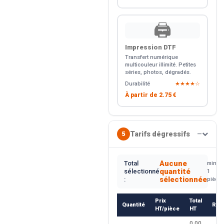
🖨️
Impression DTF
Transfert numérique
multicouleur illimité. Petites
séries, photos, dégradés.
Durabilité
★★★★☆
À partir de
2.75 €
Tarifs dégressifs
5
—
Aucune
Total
min.
quantité
sélectionné
1
sélectionnée
:
pièce
Prix
Total
Quantité
Rem
HT/pièce
HT
0.00