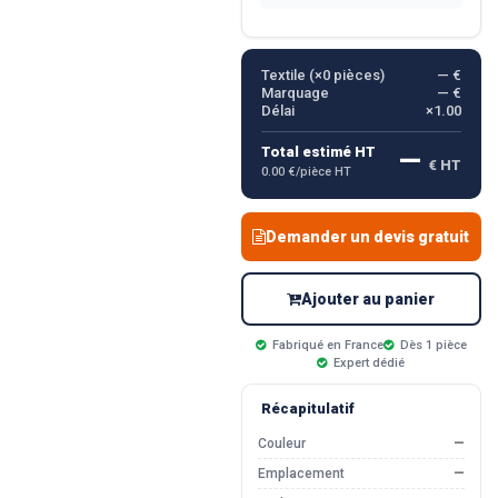
Textile (×
0
pièces)
— €
Marquage
— €
Délai
×1.00
—
Total estimé HT
€ HT
0.00 €/pièce HT
Demander un devis gratuit
Ajouter au panier
Fabriqué en France
Dès 1 pièce
Expert dédié
Récapitulatif
Couleur
—
Emplacement
—