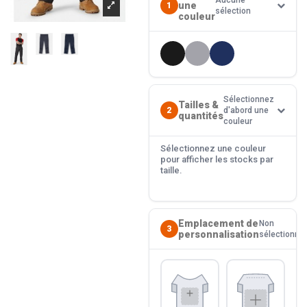
Aucune
une
1
sélection
couleur
Sélectionnez
Tailles &
2
d'abord une
quantités
couleur
Sélectionnez une couleur
pour afficher les stocks par
taille.
Emplacement de
Non
3
personnalisation
sélectionné