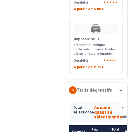
Durabilité
★★★★★
À partir de
5.00 €
🖨️
Impression DTF
Transfert numérique
multicouleur illimité. Petites
séries, photos, dégradés.
Durabilité
★★★★☆
À partir de
2.75 €
Tarifs dégressifs
5
—
Aucune
Total
min.
quantité
sélectionné
1
sélectionnée
:
pièce
Prix
Total
Quantité
Rem