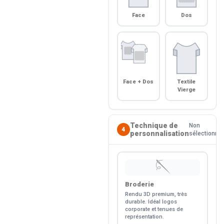
Face
Dos
Face + Dos
Textile
Vierge
Technique de
Non
4
personnalisation
sélectionné
🪡
Broderie
Rendu 3D premium, très
durable. Idéal logos
corporate et tenues de
représentation.