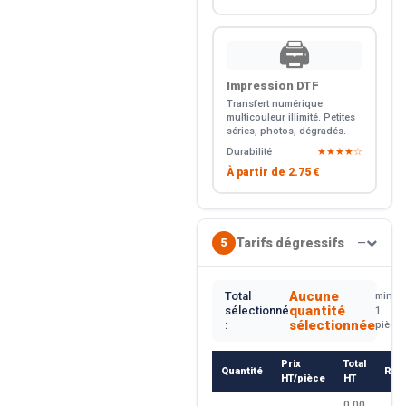
🖨️
Impression DTF
Transfert numérique
multicouleur illimité. Petites
séries, photos, dégradés.
Durabilité
★★★★☆
À partir de
2.75 €
Tarifs dégressifs
5
—
Aucune
Total
min.
quantité
sélectionné
1
sélectionnée
:
pièce
Prix
Total
Quantité
Rem
HT/pièce
HT
0.00