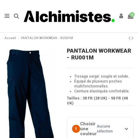
0
Accueil
PANTALON WORKWEAR - RU001M
PANTALON WORKWEAR
- RU001M
Tissage sergé: souple et solide.
Équipé de plusieurs poches
multifonctionnelles.
Ceinture élastiquée confortable.
Tailles : 38 FR (28 UK) - 58 FR (48
UK)
Choisir
Aucune
une
1
sélection
couleur