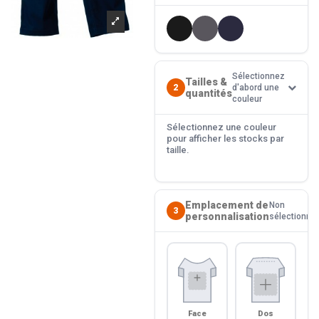
Sélectionnez
Tailles &
2
d'abord une
quantités
couleur
Sélectionnez une couleur
pour afficher les stocks par
taille.
Emplacement de
Non
3
personnalisation
sélectionné
Face
Dos