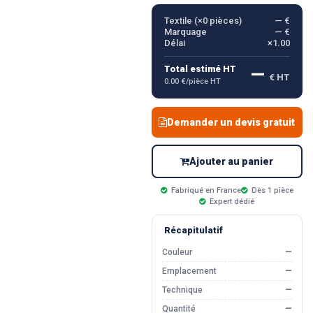
Textile (×
0
pièces)
— €
Marquage
— €
Délai
×1.00
—
Total estimé HT
€ HT
0.00 €/pièce HT
Demander un devis gratuit
Ajouter au panier
Fabriqué en France
Dès 1 pièce
Expert dédié
Récapitulatif
Couleur
—
Emplacement
—
Technique
—
Quantité
—