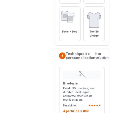
Face + Dos
Textile
Vierge
Technique de
Non
4
personnalisation
sélectionné
🪡
Broderie
Rendu 3D premium, très
durable. Idéal logos
corporate et tenues de
représentation.
Durabilité
★★★★★
À partir de
5.00 €