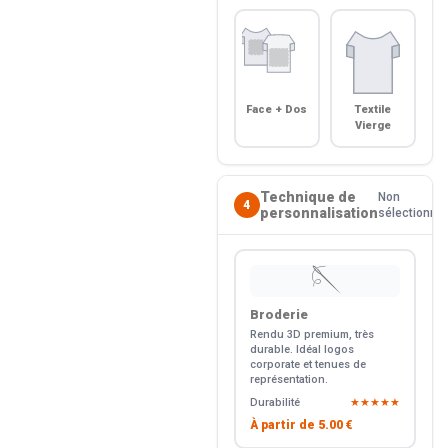
Face + Dos
Textile
Vierge
Technique de
Non
4
personnalisation
sélectionné
🪡
Broderie
Rendu 3D premium, très
durable. Idéal logos
corporate et tenues de
représentation.
Durabilité
★★★★★
À partir de
5.00 €