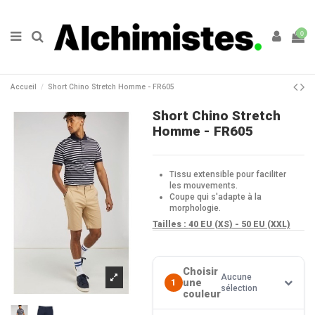
0
Accueil
Short Chino Stretch Homme - FR605
Short Chino Stretch
Homme - FR605
Tissu extensible pour faciliter
les mouvements.
Coupe qui s'adapte à la
morphologie.
Tailles :
40 EU (XS) - 50 EU (XXL)
Choisir
Aucune
une
1
sélection
couleur