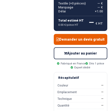
Textile (×
0
pièces)
— €
Marquage
— €
Délai
×1.00
—
Total estimé HT
€ HT
0.00 €/pièce HT
Demander un devis gratuit
Ajouter au panier
Fabriqué en France
Dès 1 pièce
Expert dédié
Récapitulatif
Couleur
—
Emplacement
—
Technique
—
Quantité
—