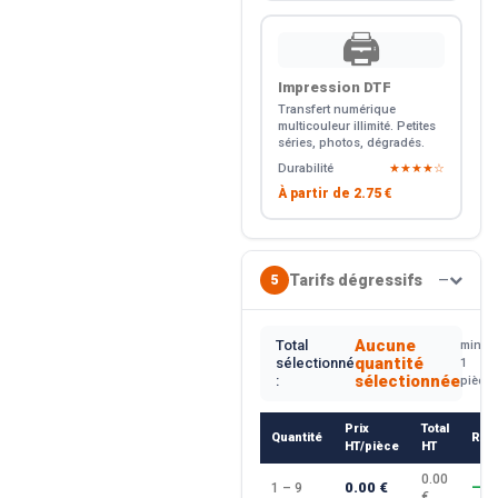
🖨️
Impression DTF
Transfert numérique
multicouleur illimité. Petites
séries, photos, dégradés.
Durabilité
★★★★☆
À partir de
2.75 €
Tarifs dégressifs
5
—
Aucune
Total
min.
quantité
sélectionné
1
sélectionnée
:
pièce
Prix
Total
Quantité
Rem
HT/pièce
HT
0.00
0.00 €
1 – 9
—
€