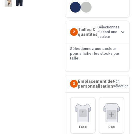
Sélectionnez
Tailles &
2
d'abord une
quantités
couleur
Sélectionnez une couleur
pour afficher les stocks par
taille.
Emplacement de
Non
3
personnalisation
sélectionné
Face
Dos