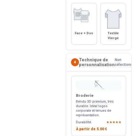
Face + Dos
Textile
Vierge
Technique de
Non
4
personnalisation
sélectionné
🪡
Broderie
Rendu 3D premium, très
durable. Idéal logos
corporate et tenues de
représentation.
Durabilité
★★★★★
À partir de
5.00 €