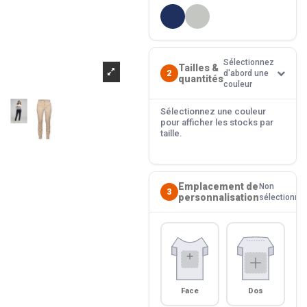
Sélectionnez
Tailles &
2
d'abord une
quantités
couleur
Sélectionnez une couleur
pour afficher les stocks par
taille.
Emplacement de
Non
3
personnalisation
sélectionné
Face
Dos