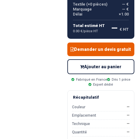
Textile (×
0
pièces)
— €
Marquage
— €
Délai
×1.00
—
Total estimé HT
€ HT
0.00 €/pièce HT
Demander un devis gratuit
Ajouter au panier
Fabriqué en France
Dès 1 pièce
Expert dédié
Récapitulatif
Couleur
—
Emplacement
—
Technique
—
Quantité
—