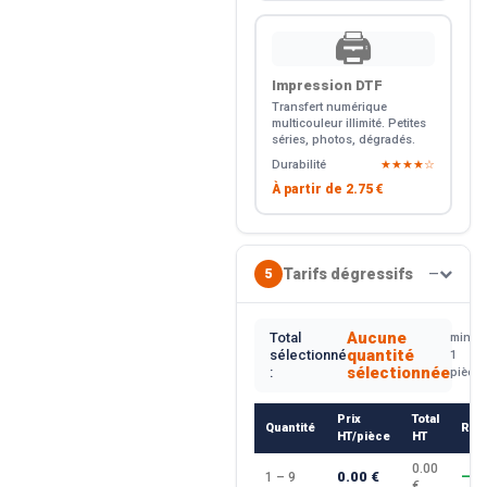
🖨️
Impression DTF
Transfert numérique
multicouleur illimité. Petites
séries, photos, dégradés.
Durabilité
★★★★☆
À partir de
2.75 €
Tarifs dégressifs
5
—
Aucune
Total
min.
quantité
sélectionné
1
sélectionnée
:
pièce
Prix
Total
Quantité
Rem
HT/pièce
HT
0.00
0.00 €
1 – 9
—
€