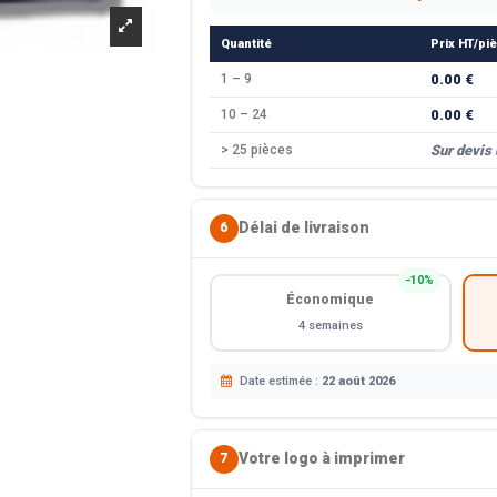
Quantité
Prix HT/pi
1 – 9
0.00 €
10 – 24
0.00 €
> 25 pièces
Sur devis
Délai de livraison
6
−10%
Économique
4 semaines
Date estimée :
22 août 2026
Votre logo à imprimer
7