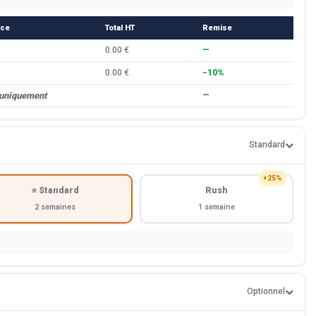
èce
Total HT
Remise
0.00 €
—
0.00 €
−10%
 uniquement
—
Standard
+25%
⭐ Standard
Rush
2 semaines
1 semaine
Optionnel