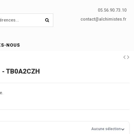
05.56.90.73.10
contact@alchimistes.fr
ES-NOUS
e - TB0A2CZH
e.
Aucune sélection