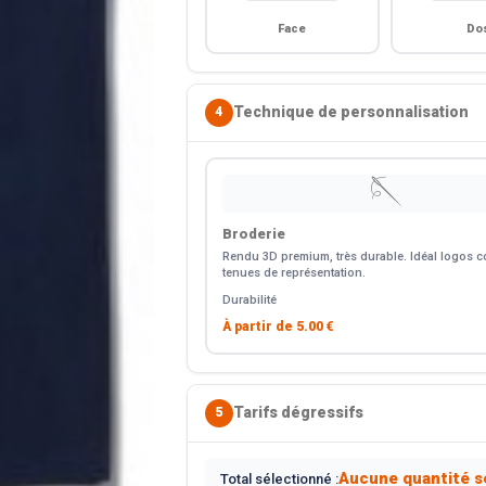
Face
Do
Technique de personnalisation
4
🪡
Broderie
Rendu 3D premium, très durable. Idéal logos co
tenues de représentation.
Durabilité
À partir de
5.00 €
Tarifs dégressifs
5
Aucune quantité s
Total sélectionné :