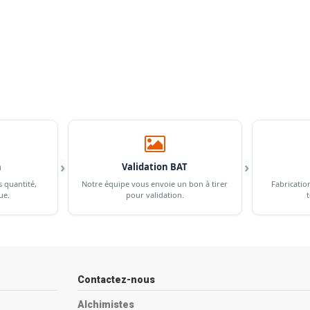
›
›
n
Validation BAT
s quantité,
Notre équipe vous envoie un bon à tirer
Fabricatio
ue.
pour validation.
t
Contactez-nous
Alchimistes