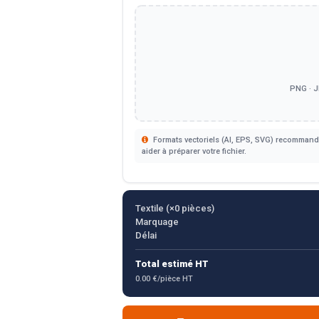
PNG · J
Formats vectoriels (AI, EPS, SVG) recommandé
aider à préparer votre fichier.
Textile (×
0
pièces)
Marquage
Délai
Total estimé HT
0.00 €/pièce HT