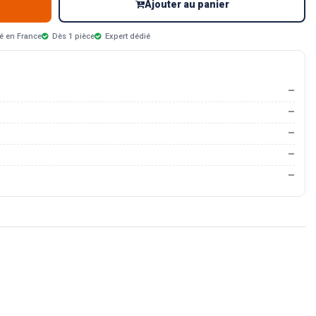
Ajouter au panier
é en France
Dès 1 pièce
Expert dédié
—
—
—
—
—