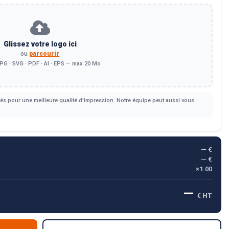
Glissez votre logo ici
ou
parcourir
PG · SVG · PDF · AI · EPS — max 20 Mo
s pour une meilleure qualité d'impression. Notre équipe peut aussi vous
— €
— €
×1.00
—
€ HT