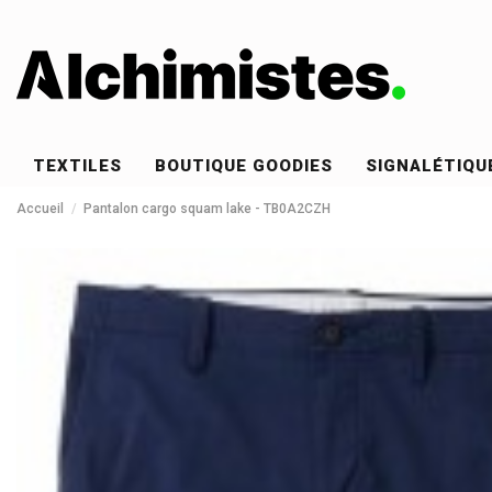
TEXTILES
BOUTIQUE GOODIES
SIGNALÉTIQU
Accueil
Pantalon cargo squam lake - TB0A2CZH