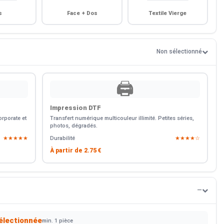
s
Face + Dos
Textile Vierge
Non sélectionné
🖨️
Impression DTF
rporate et
Transfert numérique multicouleur illimité. Petites séries,
photos, dégradés.
★★★★★
Durabilité
★★★★☆
À partir de
2.75 €
—
électionnée
min. 1 pièce