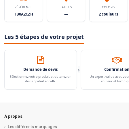
RÉFÉRENCE
TAILLES
COLORIS
TB0A2CZH
—
2 couleurs
Les 5 étapes de votre projet
›
Demande de devis
Confirmatio
Sélectionnez votre produit et obtenez un
Un expert valide avec vou
devis gratuit en 24h.
couleur et techniq
A propos
Les différents marquages