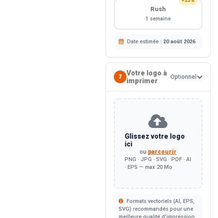
+25%
Rush
1 semaine
Date estimée :
20 août 2026
Votre logo à
7
Optionnel
imprimer
Glissez votre logo
ici
ou
parcourir
PNG · JPG · SVG · PDF · AI
· EPS — max 20 Mo
Formats vectoriels (AI, EPS,
SVG) recommandés pour une
meilleure qualité d'impression.