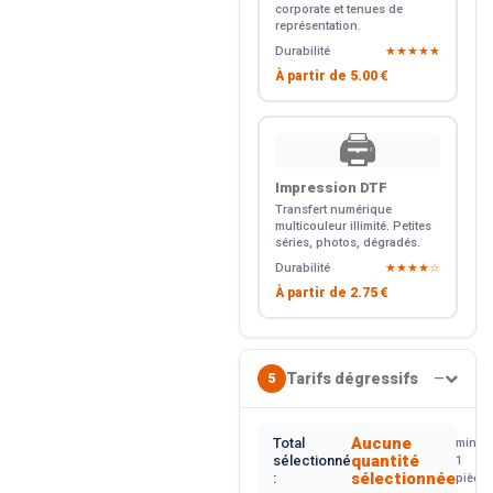
corporate et tenues de
représentation.
Durabilité
★★★★★
À partir de
5.00 €
🖨️
Impression DTF
Transfert numérique
multicouleur illimité. Petites
séries, photos, dégradés.
Durabilité
★★★★☆
À partir de
2.75 €
Tarifs dégressifs
5
—
Aucune
Total
min.
quantité
sélectionné
1
sélectionnée
:
pièce