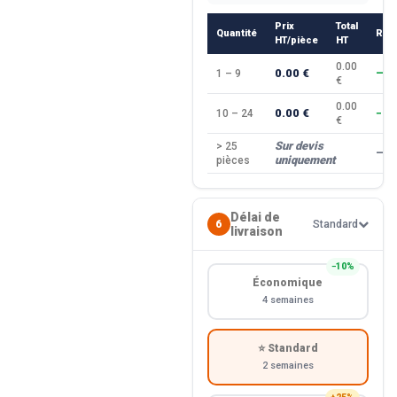
Prix
Total
Quantité
Rem
HT/pièce
HT
0.00
0.00 €
1 – 9
—
€
0.00
0.00 €
10 – 24
−10
€
Sur devis
> 25
—
uniquement
pièces
Délai de
6
Standard
livraison
−10%
Économique
4 semaines
⭐ Standard
2 semaines