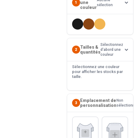
Aucune
une
1
sélection
couleur
Sélectionnez
Tailles &
2
d'abord une
quantités
couleur
Sélectionnez une couleur
pour afficher les stocks par
taille.
Emplacement de
Non
3
personnalisation
sélectionné