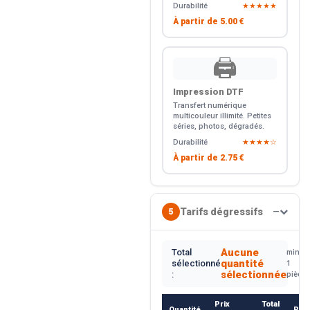
Durabilité
★★★★★
À partir de
5.00 €
🖨️
Impression DTF
Transfert numérique
multicouleur illimité. Petites
séries, photos, dégradés.
Durabilité
★★★★☆
À partir de
2.75 €
Tarifs dégressifs
5
—
Aucune
Total
min.
quantité
sélectionné
1
sélectionnée
:
pièce
Prix
Total
Quantité
Rem