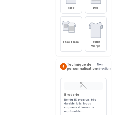
Face
Dos
Face + Dos
Textile
Vierge
Technique de
Non
4
personnalisation
sélectionné
🪡
Broderie
Rendu 3D premium, très
durable. Idéal logos
corporate et tenues de
représentation.