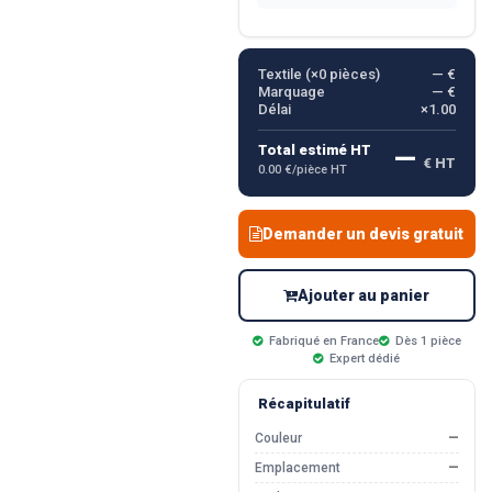
Textile (×
0
pièces)
— €
Marquage
— €
Délai
×1.00
—
Total estimé HT
€ HT
0.00 €/pièce HT
Demander un devis gratuit
Ajouter au panier
Fabriqué en France
Dès 1 pièce
Expert dédié
Récapitulatif
Couleur
—
Emplacement
—