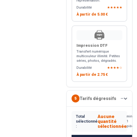
représentation.
Durabilité
★★★★★
À partir de
5.00 €
🖨️
Impression DTF
Transfert numérique
multicouleur illimité. Petites
séries, photos, dégradés.
Durabilité
★★★★☆
À partir de
2.75 €
Tarifs dégressifs
5
—
Aucune
Total
min.
quantité
sélectionné
1
sélectionnée
:
pièce