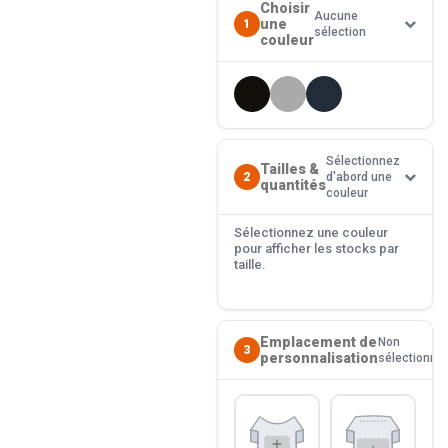
Choisir
Aucune
une
1
sélection
couleur
Sélectionnez
Tailles &
2
d'abord une
quantités
couleur
Sélectionnez une couleur
pour afficher les stocks par
taille.
Emplacement de
Non
3
personnalisation
sélectionné