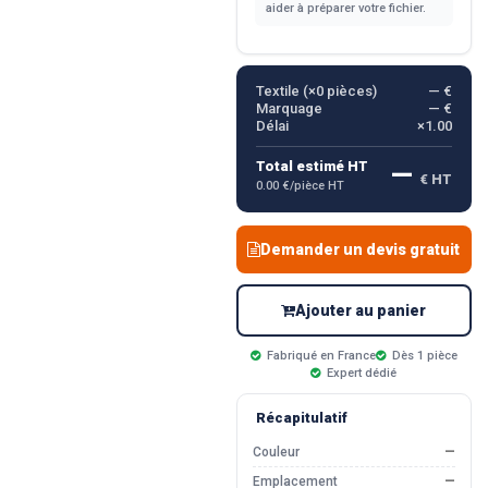
aider à préparer votre fichier.
Textile (×
0
pièces)
— €
Marquage
— €
Délai
×1.00
—
Total estimé HT
€ HT
0.00 €/pièce HT
Demander un devis gratuit
Ajouter au panier
Fabriqué en France
Dès 1 pièce
Expert dédié
Récapitulatif
Couleur
—
Emplacement
—