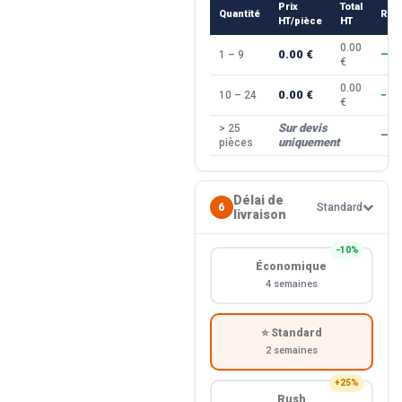
Prix
Total
Quantité
Rem
HT/pièce
HT
0.00
0.00 €
1 – 9
—
€
0.00
0.00 €
10 – 24
−10
€
Sur devis
> 25
—
uniquement
pièces
Délai de
6
Standard
livraison
−10%
Économique
4 semaines
⭐ Standard
2 semaines
+25%
Rush