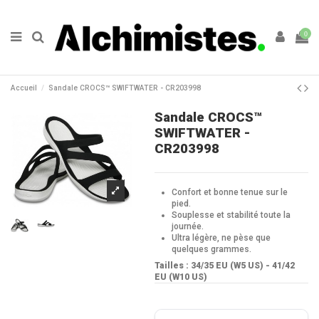
0
Accueil
Sandale CROCS™ SWIFTWATER - CR203998
Sandale CROCS™
SWIFTWATER -
CR203998
Confort et bonne tenue sur le
pied.
Souplesse et stabilité toute la
journée.
Ultra légère, ne pèse que
quelques grammes.
Tailles : 34/35 EU (W5 US) - 41/42
EU (W10 US)