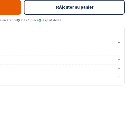
Ajouter au panier
é en France
Dès 1 pièce
Expert dédié
—
—
—
—
—