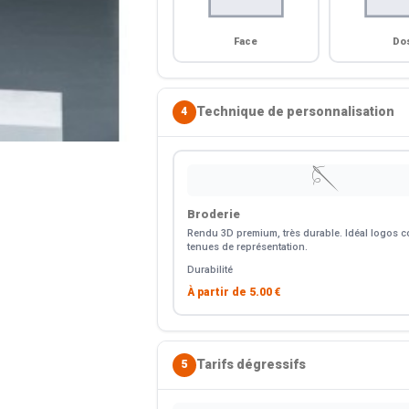
Face
Do
Technique de personnalisation
4
🪡
Broderie
Rendu 3D premium, très durable. Idéal logos co
tenues de représentation.
Durabilité
À partir de
5.00 €
Tarifs dégressifs
5