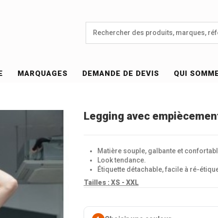
E
MARQUAGES
DEMANDE DE DEVIS
QUI SOMM
Legging avec empiècement
Matière souple, galbante et confortabl
Look tendance.
Étiquette détachable, facile à ré-étique
Tailles :
XS - XXL