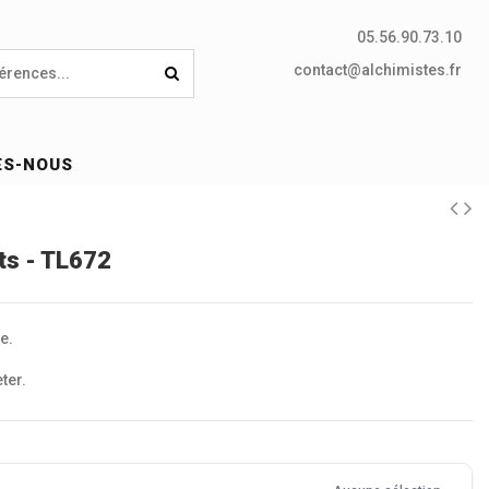
05.56.90.73.10
contact@alchimistes.fr
ES-NOUS
s - TL672
e.
ter.