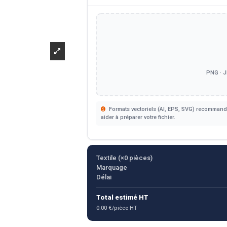
PNG · J
Formats vectoriels (AI, EPS, SVG) recommandé
aider à préparer votre fichier.
Textile (×
0
pièces)
Marquage
Délai
Total estimé HT
0.00 €/pièce HT