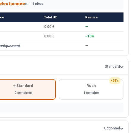
électionnée
min. 1 pièce
èce
Total HT
Remise
0.00 €
—
0.00 €
−10%
 uniquement
—
Standard
+25%
⭐ Standard
Rush
2 semaines
1 semaine
Optionnel