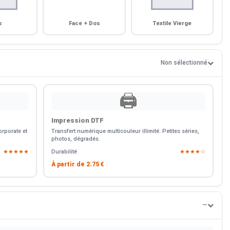
s
Face + Dos
Textile Vierge
Non sélectionné
🖨️
Impression DTF
rporate et
Transfert numérique multicouleur illimité. Petites séries,
photos, dégradés.
★★★★★
Durabilité
★★★★☆
À partir de
2.75 €
—