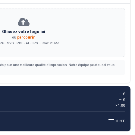
Glissez votre logo ici
ou
parcourir
PG · SVG · PDF · AI · EPS — max 20 Mo
s pour une meilleure qualité d'impression. Notre équipe peut aussi vous
— €
— €
×1.00
—
€ HT