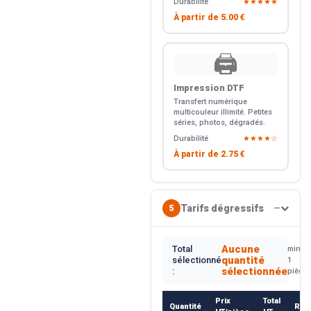
Durabilité
★★★★★
À partir de
5.00 €
🖨️
Impression DTF
Transfert numérique
multicouleur illimité. Petites
séries, photos, dégradés.
Durabilité
★★★★☆
À partir de
2.75 €
Tarifs dégressifs
5
—
Aucune
Total
min.
quantité
sélectionné
1
sélectionnée
:
pièce
Prix
Total
Quantité
Rem