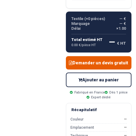
Textile (×
0
pièces)
— €
Marquage
— €
Délai
×1.00
—
Total estimé HT
€ HT
0.00 €/pièce HT
Demander un devis gratuit
Ajouter au panier
Fabriqué en France
Dès 1 pièce
Expert dédié
Récapitulatif
Couleur
—
Emplacement
—
Technique
—