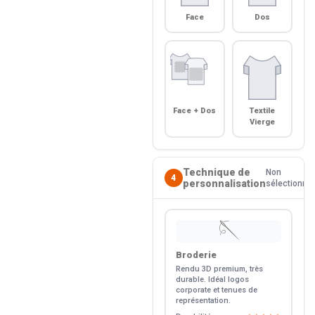
Face
Dos
Face + Dos
Textile
Vierge
Technique de
Non
4
personnalisation
sélectionné
🪡
Broderie
Rendu 3D premium, très
durable. Idéal logos
corporate et tenues de
représentation.