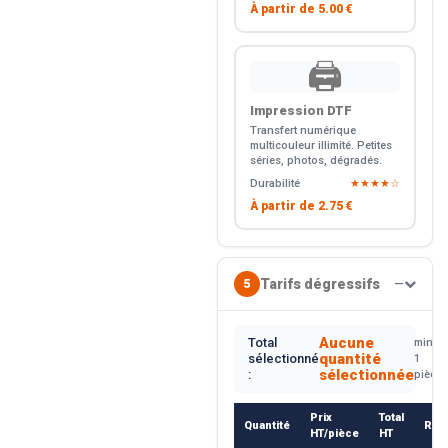
À partir de
5.00 €
🖨️
Impression DTF
Transfert numérique
multicouleur illimité. Petites
séries, photos, dégradés.
Durabilité
★★★★☆
À partir de
2.75 €
Tarifs dégressifs
5
—
Aucune
Total
min.
quantité
sélectionné
1
sélectionnée
:
pièce
Prix
Total
Quantité
Rem
HT/pièce
HT