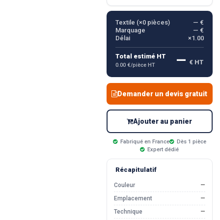
Textile (×
0
pièces)
— €
Marquage
— €
Délai
×1.00
—
Total estimé HT
€ HT
0.00 €/pièce HT
Demander un devis gratuit
Ajouter au panier
Fabriqué en France
Dès 1 pièce
Expert dédié
Récapitulatif
Couleur
—
Emplacement
—
Technique
—