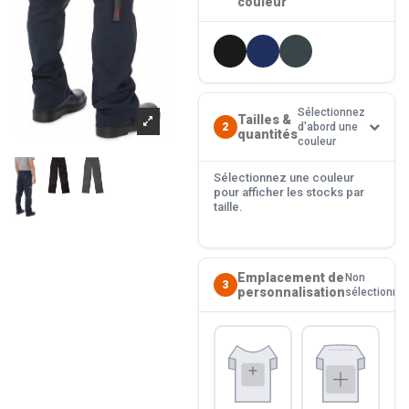
couleur
Sélectionnez
Tailles &
2
d'abord une
quantités
couleur
Sélectionnez une couleur
pour afficher les stocks par
taille.
Emplacement de
Non
3
personnalisation
sélectionné