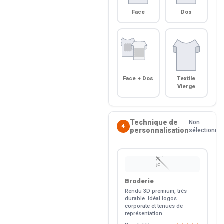
Face
Dos
Face + Dos
Textile
Vierge
Technique de
Non
4
personnalisation
sélectionné
🪡
Broderie
Rendu 3D premium, très
durable. Idéal logos
corporate et tenues de
représentation.