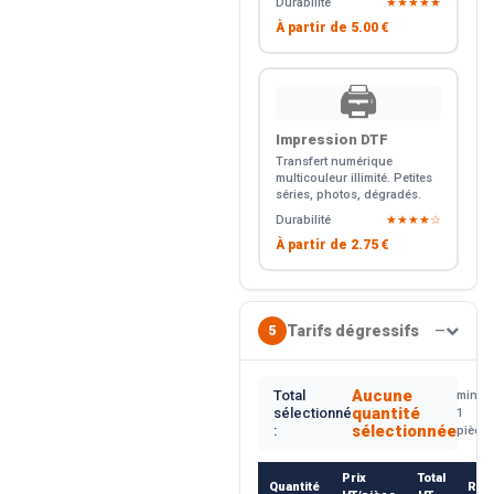
Durabilité
★★★★★
À partir de
5.00 €
🖨️
Impression DTF
Transfert numérique
multicouleur illimité. Petites
séries, photos, dégradés.
Durabilité
★★★★☆
À partir de
2.75 €
Tarifs dégressifs
5
—
Aucune
Total
min.
quantité
sélectionné
1
sélectionnée
:
pièce
Prix
Total
Quantité
Rem