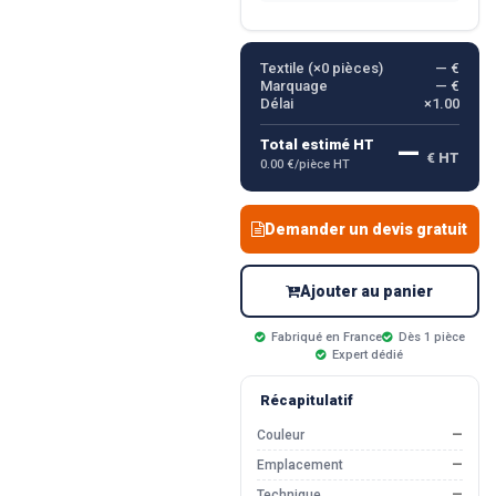
Textile (×
0
pièces)
— €
Marquage
— €
Délai
×1.00
—
Total estimé HT
€ HT
0.00 €/pièce HT
Demander un devis gratuit
Ajouter au panier
Fabriqué en France
Dès 1 pièce
Expert dédié
Récapitulatif
Couleur
—
Emplacement
—
Technique
—