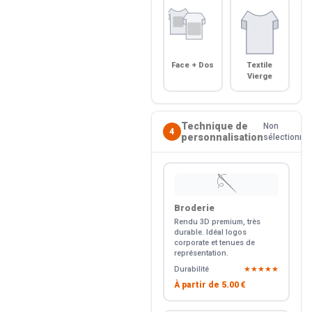
Face + Dos
Textile
Vierge
Technique de
Non
4
personnalisation
sélectionné
🪡
Broderie
Rendu 3D premium, très
durable. Idéal logos
corporate et tenues de
représentation.
Durabilité
★★★★★
À partir de
5.00 €