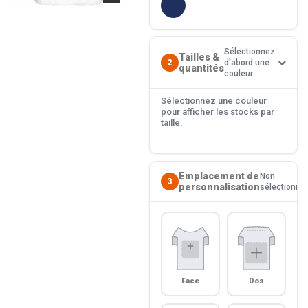
Sélectionnez
Tailles &
2
d'abord une
quantités
couleur
Sélectionnez une couleur
pour afficher les stocks par
taille.
Emplacement de
Non
3
personnalisation
sélectionné
Face
Dos