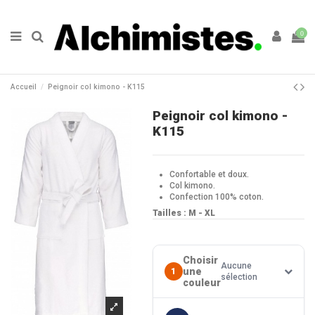
0
Accueil
Peignoir col kimono - K115
Peignoir col kimono -
K115
Confortable et doux.
Col kimono.
Confection 100% coton.
Tailles : M - XL
Choisir
Aucune
une
1
sélection
couleur