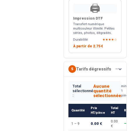
🖨️
Impression DTF
Transfert numérique
multicouleur illimité. Petites
séries, photos, dégradés.
Durabilité
★★★★☆
À partir de
2.75 €
Tarifs dégressifs
5
—
Aucune
Total
min.
quantité
sélectionné
1
sélectionnée
:
pièce
Prix
Total
Quantité
Rem
HT/pièce
HT
0.00
0.00 €
1 – 9
—
€