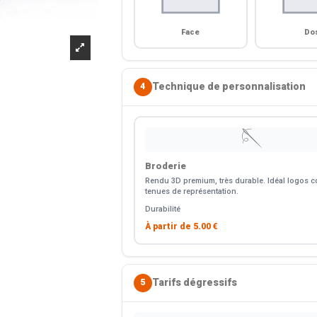
Face
Do
Technique de personnalisation
4
🪡
Broderie
Rendu 3D premium, très durable. Idéal logos co
tenues de représentation.
Durabilité
À partir de
5.00 €
Tarifs dégressifs
5