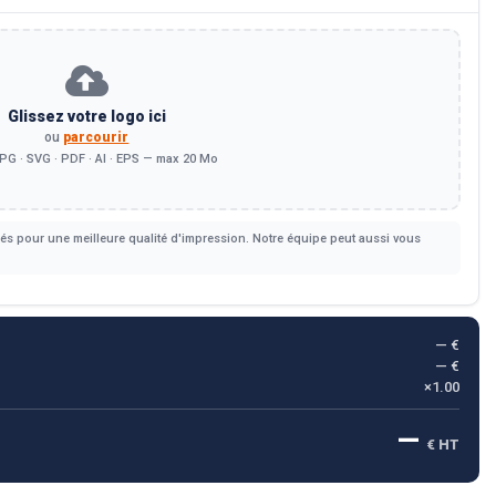
Glissez votre logo ici
ou
parcourir
PG · SVG · PDF · AI · EPS — max 20 Mo
s pour une meilleure qualité d'impression. Notre équipe peut aussi vous
— €
— €
×1.00
—
€ HT