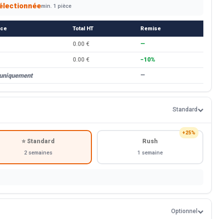
électionnée
min. 1 pièce
èce
Total HT
Remise
0.00 €
—
0.00 €
−10%
 uniquement
—
Standard
+25%
⭐ Standard
Rush
2 semaines
1 semaine
Optionnel