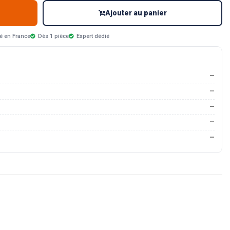
Ajouter au panier
é en France
Dès 1 pièce
Expert dédié
—
—
—
—
—