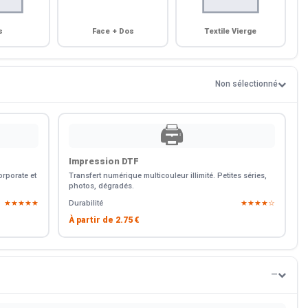
s
Face + Dos
Textile Vierge
Non sélectionné
🖨️
Impression DTF
rporate et
Transfert numérique multicouleur illimité. Petites séries,
photos, dégradés.
★★★★★
Durabilité
★★★★☆
À partir de
2.75 €
—