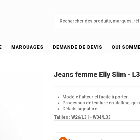
E
MARQUAGES
DEMANDE DE DEVIS
QUI SOMM
Jeans femme Elly Slim - L
Modèle flatteur et facile à porter.
Processus de teinture cristalline, qui
Détails signature.
Tailles :
W26/L31
-
W34/L33