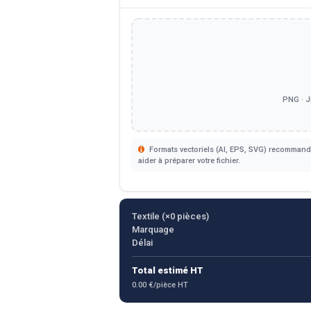
PNG · J
Formats vectoriels (AI, EPS, SVG) recommandé
aider à préparer votre fichier.
Textile (×
0
pièces)
Marquage
Délai
Total estimé HT
0.00 €/pièce HT