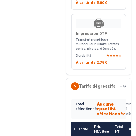
À partir de
5.00 €
🖨️
Impression DTF
Transfert numérique
multicouleur illimité. Petites
séries, photos, dégradés.
Durabilité
★★★★☆
À partir de
2.75 €
Tarifs dégressifs
5
—
Aucune
Total
min.
quantité
sélectionné
1
sélectionnée
:
pièce
Prix
Total
Quantité
Rem
HT/pièce
HT