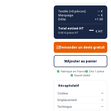
Textile (×
0
pièces)
— €
Marquage
— €
Délai
×1.00
—
Total estimé HT
€ HT
0.00 €/pièce HT
Demander un devis gratuit
Ajouter au panier
Fabriqué en France
Dès 1 pièce
Expert dédié
Récapitulatif
Couleur
—
Emplacement
—
Technique
—