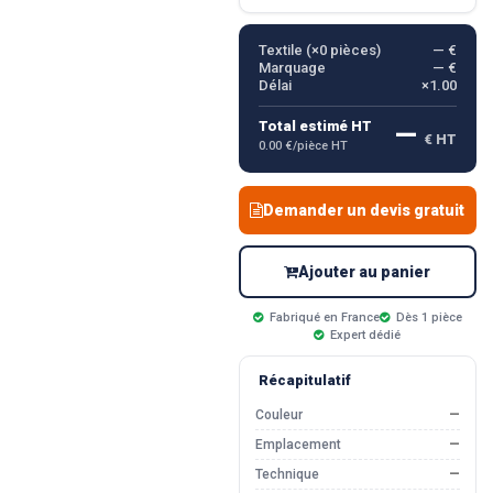
Textile (×
0
pièces)
— €
Marquage
— €
Délai
×1.00
—
Total estimé HT
€ HT
0.00 €/pièce HT
Demander un devis gratuit
Ajouter au panier
Fabriqué en France
Dès 1 pièce
Expert dédié
Récapitulatif
Couleur
—
Emplacement
—
Technique
—