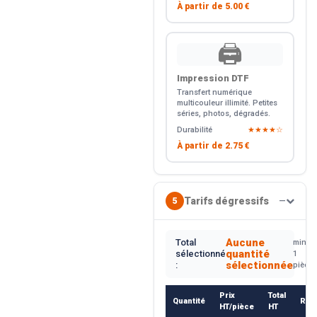
À partir de
5.00 €
🖨️
Impression DTF
Transfert numérique
multicouleur illimité. Petites
séries, photos, dégradés.
Durabilité
★★★★☆
À partir de
2.75 €
Tarifs dégressifs
5
—
Aucune
Total
min.
quantité
sélectionné
1
sélectionnée
:
pièce
Prix
Total
Quantité
Rem
HT/pièce
HT