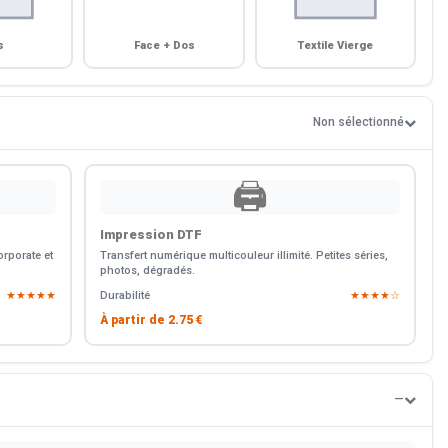
s
Face + Dos
Textile Vierge
Non sélectionné
🖨️
Impression DTF
rporate et
Transfert numérique multicouleur illimité. Petites séries,
photos, dégradés.
★★★★★
Durabilité
★★★★☆
À partir de
2.75 €
—