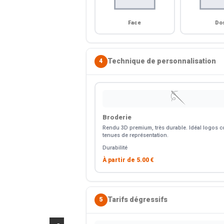
Face
Do
Technique de personnalisation
4
🪡
Broderie
Rendu 3D premium, très durable. Idéal logos co
tenues de représentation.
Durabilité
À partir de
5.00 €
Tarifs dégressifs
5