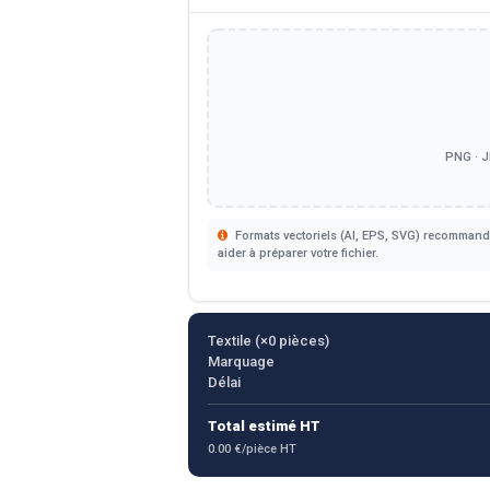
PNG · J
Formats vectoriels (AI, EPS, SVG) recommandé
aider à préparer votre fichier.
Textile (×
0
pièces)
Marquage
Délai
Total estimé HT
0.00 €/pièce HT