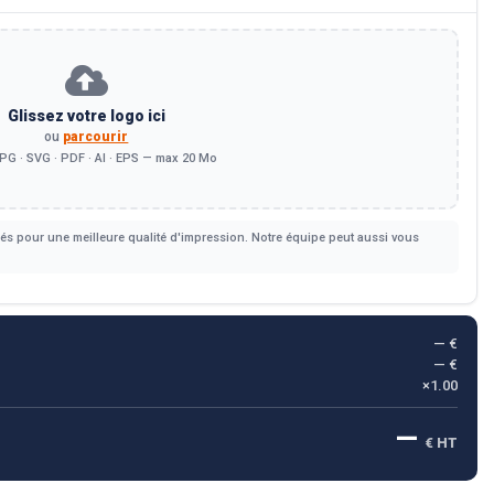
Glissez votre logo ici
ou
parcourir
PG · SVG · PDF · AI · EPS — max 20 Mo
s pour une meilleure qualité d'impression. Notre équipe peut aussi vous
— €
— €
×1.00
—
€ HT