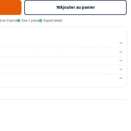
Ajouter au panier
é en France
Dès 1 pièce
Expert dédié
—
—
—
—
—