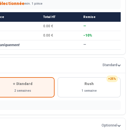
électionnée
min. 1 pièce
èce
Total HT
Remise
0.00 €
—
0.00 €
−10%
 uniquement
—
Standard
+25%
⭐ Standard
Rush
2 semaines
1 semaine
Optionnel