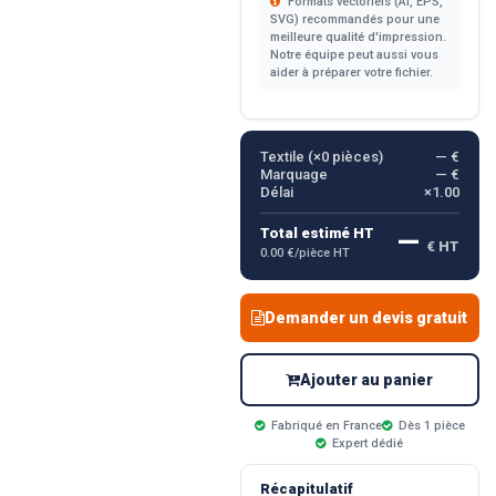
Formats vectoriels (AI, EPS,
SVG) recommandés pour une
meilleure qualité d'impression.
Notre équipe peut aussi vous
aider à préparer votre fichier.
Textile (×
0
pièces)
— €
Marquage
— €
Délai
×1.00
—
Total estimé HT
€ HT
0.00 €/pièce HT
Demander un devis gratuit
Ajouter au panier
Fabriqué en France
Dès 1 pièce
Expert dédié
Récapitulatif