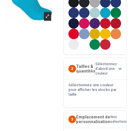
Sélectionnez
Tailles &
2
d'abord une
quantités
couleur
Sélectionnez une couleur
pour afficher les stocks par
taille.
Emplacement de
Non
3
personnalisation
sélectionné