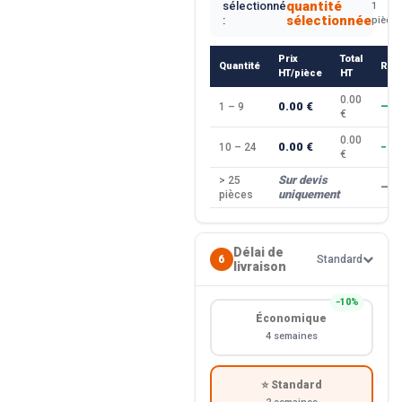
quantité
sélectionné
1
sélectionnée
:
pièce
Prix
Total
Quantité
Rem
HT/pièce
HT
0.00
0.00 €
1 – 9
—
€
0.00
0.00 €
10 – 24
−10
€
Sur devis
> 25
—
uniquement
pièces
Délai de
6
Standard
livraison
−10%
Économique
4 semaines
⭐ Standard