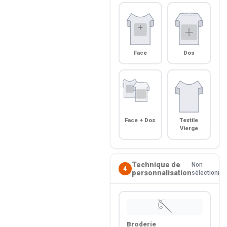
Face
Dos
Face + Dos
Textile
Vierge
Technique de
Non
4
personnalisation
sélectionné
🪡
Broderie