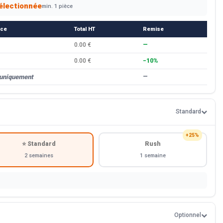
électionnée
min. 1 pièce
èce
Total HT
Remise
0.00 €
—
0.00 €
−10%
 uniquement
—
Standard
+25%
⭐ Standard
Rush
2 semaines
1 semaine
Optionnel