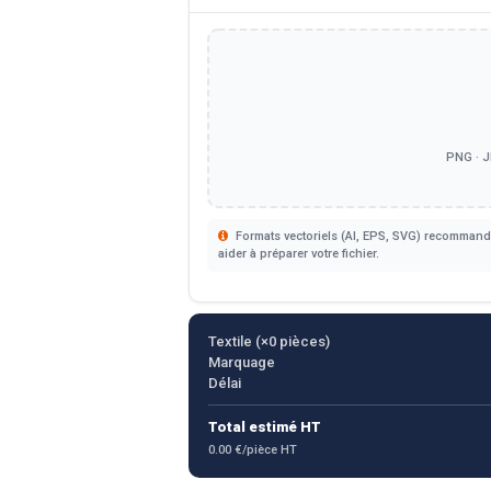
PNG · J
Formats vectoriels (AI, EPS, SVG) recommandé
aider à préparer votre fichier.
Textile (×
0
pièces)
Marquage
Délai
Total estimé HT
0.00 €/pièce HT