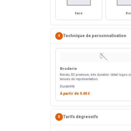
Face
Do
Technique de personnalisation
4
🪡
Broderie
Rendu 3D premium, très durable. Idéal logos co
tenues de représentation.
Durabilité
À partir de
5.00 €
Tarifs dégressifs
5