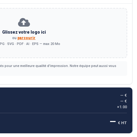
Glissez votre logo ici
ou
parcourir
PG · SVG · PDF · AI · EPS — max 20 Mo
s pour une meilleure qualité d'impression. Notre équipe peut aussi vous
— €
— €
×1.00
—
€ HT