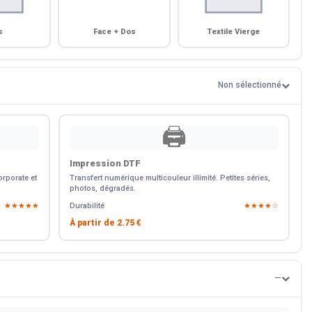
s
Face + Dos
Textile Vierge
Non sélectionné
🖨️
Impression DTF
rporate et
Transfert numérique multicouleur illimité. Petites séries,
photos, dégradés.
★★★★★
Durabilité
★★★★☆
À partir de
2.75 €
—