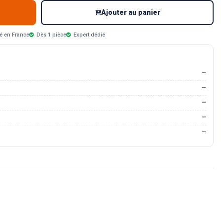
Ajouter au panier
é en France
Dès 1 pièce
Expert dédié
—
—
—
—
—