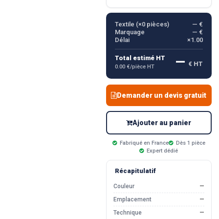
Textile (×
0
pièces)
— €
Marquage
— €
Délai
×1.00
—
Total estimé HT
€ HT
0.00 €/pièce HT
Demander un devis gratuit
Ajouter au panier
Fabriqué en France
Dès 1 pièce
Expert dédié
Récapitulatif
Couleur
—
Emplacement
—
Technique
—