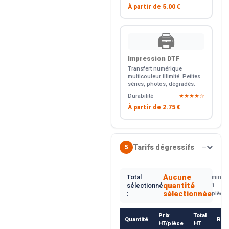
À partir de
5.00 €
🖨️
Impression DTF
Transfert numérique
multicouleur illimité. Petites
séries, photos, dégradés.
Durabilité
★★★★☆
À partir de
2.75 €
Tarifs dégressifs
5
—
Aucune
Total
min.
quantité
sélectionné
1
sélectionnée
:
pièce
Prix
Total
Quantité
Rem
HT/pièce
HT